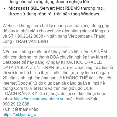
dụng cho các ứng dụng doanh nghiệp lớn.
Microsoft SQL Server:
Một RDBMS thương mại,
được sử dụng rộng rãi trên nền tảng Windows.
=============================
Website không chứa bất kỳ quảng cáo nào, mọi đóng góp
để duy trì phát triển cho website (donation) xin vui lòng gửi
về STK 90.2142.8888 - Ngân hàng Vietcombank Thăng
Long - TRAN VAN BINH
=============================
Nếu bạn không muốn bị AI thay thế và tiết kiệm 3-5 NĂM
trên con đường trở thành DBA chuyên nghiệp hay làm chủ
Database thì hãy đăng ký ngay KHOÁ HỌC ORACLE
DATABASE A-Z ENTERPRISE, được Coaching trực tiếp từ
tôi với toàn bộ bí kíp thực chiến, thủ tục, quy trình của gần
20 năm kinh nghiệm (mà bạn sẽ KHÔNG THỂ tìm kiếm trên
Internet/Google) từ đó giúp bạn dễ dàng quản trị mọi hệ
thống Core tại Việt Nam và trên thế giới, đỗ OCP.
- CÁCH ĐĂNG KÝ: Gõ (.) hoặc để lại số điện thoại hoặc
inbox
https://m.me/tranvanbinh.vn
hoặc Hotline/Zalo
090.29.12.888
- Chi tiết tham khảo:
https://bit.ly/oaz_w