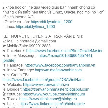
=============================
2 khóa học online qua video giúp bạn nhanh chóng có
những kiến thức nền tảng về Linux, Oracle, học mọi nơi, chỉ
cần có Internet/4G:
- Oracle cơ bản:
https://bit.ly/admin_1200
- Linux:
https://bit.ly/linux_1200
=============================
KẾT NỐI VỚI CHUYÊN GIA TRẦN VĂN BÌNH:
📧 Mail: binhoracle@gmail.com
☎️ Mobile/Zalo: 0902912888
👨 Facebook:
https://www.facebook.com/BinhOracleMaster
👨 Inbox Messenger:
https://m.me/101036604657441
(profile)
👨 Fanpage:
https://www.facebook.com/tranvanbinh.vn
👨 Inbox Fanpage:
https://m.me/tranvanbinh.vn
👨👩 Group FB:
https://www.facebook.com/groups/DBAVietNam
👨 Website:
https://www.tranvanbinh.vn
👨 Blogger:
https://tranvanbinhmaster.blogspot.com
🎬 Youtube:
https://www.youtube.com/@binhguru
👨 Tiktok:
https://www.tiktok.com/@binhguru
👨 Linkin:
https://www.linkedin.com/in/binhoracle