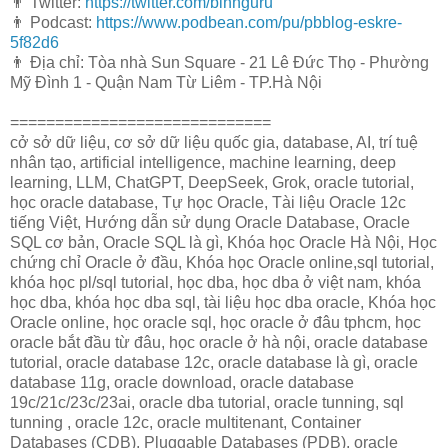
👨 Twitter:
https://twitter.com/binhguru
👨 Podcast:
https://www.podbean.com/pu/pbblog-eskre-
5f82d6
👨 Địa chỉ: Tòa nhà Sun Square - 21 Lê Đức Thọ - Phường
Mỹ Đình 1 - Quận Nam Từ Liêm - TP.Hà Nội
=============================
cở sở dữ liệu, cơ sở dữ liệu quốc gia, database, AI, trí tuệ
nhân tạo, artificial intelligence, machine learning, deep
learning, LLM, ChatGPT, DeepSeek, Grok, oracle tutorial,
học oracle database, Tự học Oracle, Tài liệu Oracle 12c
tiếng Việt, Hướng dẫn sử dụng Oracle Database, Oracle
SQL cơ bản, Oracle SQL là gì, Khóa học Oracle Hà Nội, Học
chứng chỉ Oracle ở đầu, Khóa học Oracle online,sql tutorial,
khóa học pl/sql tutorial, học dba, học dba ở việt nam, khóa
học dba, khóa học dba sql, tài liệu học dba oracle, Khóa học
Oracle online, học oracle sql, học oracle ở đâu tphcm, học
oracle bắt đầu từ đâu, học oracle ở hà nội, oracle database
tutorial, oracle database 12c, oracle database là gì, oracle
database 11g, oracle download, oracle database
19c/21c/23c/23ai, oracle dba tutorial, oracle tunning, sql
tunning , oracle 12c, oracle multitenant, Container
Databases (CDB), Pluggable Databases (PDB), oracle