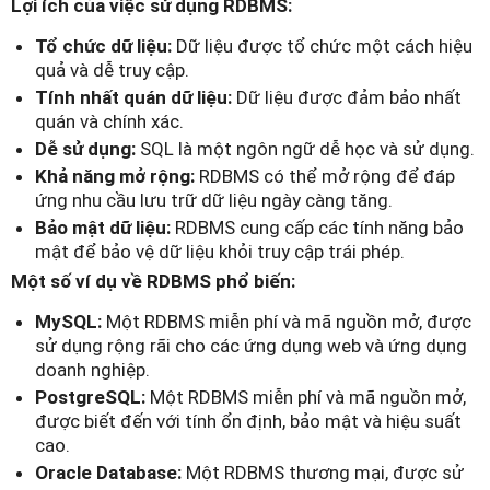
Lợi ích của việc sử dụng RDBMS:
Tổ chức dữ liệu:
Dữ liệu được tổ chức một cách hiệu
quả và dễ truy cập.
Tính nhất quán dữ liệu:
Dữ liệu được đảm bảo nhất
quán và chính xác.
Dễ sử dụng:
SQL là một ngôn ngữ dễ học và sử dụng.
Khả năng mở rộng:
RDBMS có thể mở rộng để đáp
ứng nhu cầu lưu trữ dữ liệu ngày càng tăng.
Bảo mật dữ liệu:
RDBMS cung cấp các tính năng bảo
mật để bảo vệ dữ liệu khỏi truy cập trái phép.
Một số ví dụ về RDBMS phổ biến:
MySQL:
Một RDBMS miễn phí và mã nguồn mở, được
sử dụng rộng rãi cho các ứng dụng web và ứng dụng
doanh nghiệp.
PostgreSQL:
Một RDBMS miễn phí và mã nguồn mở,
được biết đến với tính ổn định, bảo mật và hiệu suất
cao.
Oracle Database:
Một RDBMS thương mại, được sử