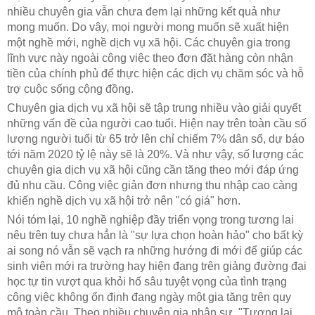
nhiều chuyên gia vẫn chưa đem lại những kết quả như
mong muốn. Do vậy, mọi người mong muốn sẽ xuất hiện
một nghề mới, nghề dịch vụ xã hội. Các chuyên gia trong
lĩnh vực này ngoài công việc theo đơn đặt hàng còn nhận
tiền của chính phủ để thực hiện các dịch vụ chăm sóc và hỗ
trợ cuộc sống cộng đồng.
Chuyên gia dịch vụ xã hội sẽ tập trung nhiều vào giải quyết
những vấn đề của người cao tuổi. Hiện nay trên toàn cầu số
lượng người tuổi từ 65 trở lên chỉ chiếm 7% dân số, dự báo
tới năm 2020 tỷ lệ này sẽ là 20%. Và như vậy, số lượng các
chuyên gia dịch vụ xã hội cũng cần tăng theo mới đáp ứng
đủ nhu cầu. Công việc giản đơn nhưng thu nhập cao càng
khiến nghề dịch vụ xã hội trở nên "có giá" hơn.
Nói tóm lại, 10 nghề nghiệp đầy triển vọng trong tương lai
nêu trên tuy chưa hẳn là "sự lựa chọn hoàn hảo" cho bất kỳ
ai song nó vẫn sẽ vạch ra những hướng đi mới để giúp các
sinh viên mới ra trường hay hiện đang trên giảng đường đại
học tự tin vượt qua khỏi hố sâu tuyệt vọng của tình trạng
công việc không ổn định đang ngày một gia tăng trên quy
mô toàn cầu. Theo nhiều chuyên gia nhân sự, "Tương lai