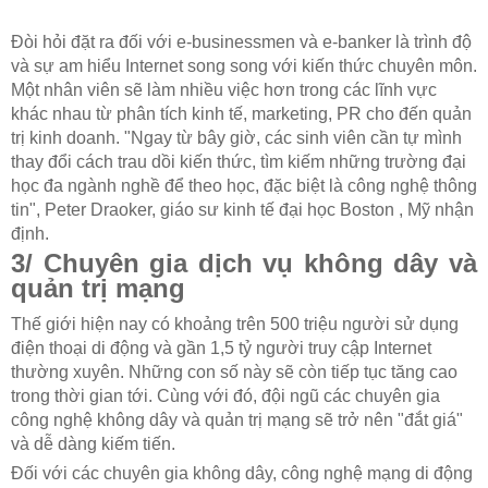
Đòi hỏi đặt ra đối với e-businessmen và e-banker là trình độ
và sự am hiểu Internet song song với kiến thức chuyên môn.
Một nhân viên sẽ làm nhiều việc hơn trong các lĩnh vực
khác nhau từ phân tích kinh tế, marketing, PR cho đến quản
trị kinh doanh. "Ngay từ bây giờ, các sinh viên cần tự mình
thay đổi cách trau dồi kiến thức, tìm kiếm những trường đại
học đa ngành nghề để theo học, đặc biệt là công nghệ thông
tin", Peter Draoker, giáo sư kinh tế đại học
Boston , Mỹ nhận
định.
3/ Chuyên gia dịch vụ không dây và
quản trị mạng
Thế giới hiện nay có khoảng trên 500 triệu người sử dụng
điện thoại di động và gần 1,5 tỷ người truy cập Internet
thường xuyên. Những con số này sẽ còn tiếp tục tăng cao
trong thời gian tới. Cùng với đó, đội ngũ các chuyên gia
công nghệ không dây và quản trị mạng sẽ trở nên "đắt giá"
và dễ dàng kiếm tiến.
Đối với các chuyên gia không dây, công nghệ mạng di động