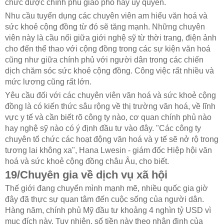
chức được chính phủ giao phó hay ủy quyền.
Nhu cầu tuyển dụng các chuyên viên am hiểu văn hoá và
sức khoẻ cộng đồng từ đó sẽ tăng mạnh. Những chuyên
viên này là cầu nối giữa giới nghệ sỹ từ thời trang, điện ảnh
cho đến thể thao với cộng đồng trong các sự kiện văn hoá
cũng như giữa chính phủ với người dân trong các chiến
dịch chăm sóc sức khoẻ cộng đồng. Công việc rất nhiều và
mức lương cũng rất lớn.
Yêu cầu đối với các chuyên viên văn hoá và sức khoẻ cộng
đồng là có kiến thức sâu rộng về thị trường văn hoá, về lĩnh
vực y tế và cần biết rõ công ty nào, cơ quan chính phủ nào
hay nghệ sỹ nào có ý định đầu tư vào đây. "Các công ty
chuyên tổ chức các hoạt động văn hoá và y tế sẽ nở rộ trong
tương lai không xa", Hana Lwesin - giám đốc Hiệp hội văn
hoá và sức khoẻ cộng đồng châu Âu, cho biết.
19/Chuyên gia về dịch vụ xã hội
Thế giới đang chuyển mình mạnh mẽ, nhiều quốc gia giờ
đây đã thực sự quan tâm đến cuộc sống của người dân.
Hàng năm, chính phủ Mỹ đầu tư khoảng 4 nghìn tỷ USD vì
mục đích này. Tuy nhiên, số tiền này theo nhận định của