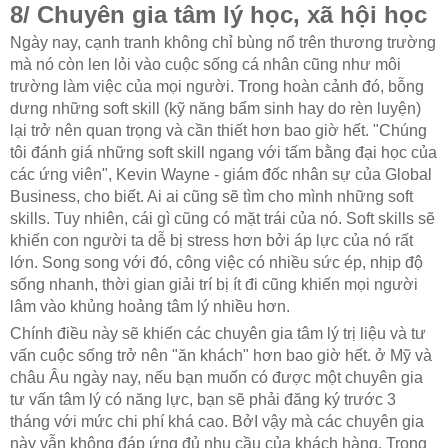
8/ Chuyên gia tâm lý học, xã hội học
Ngày nay, cạnh tranh không chỉ bùng nổ trên thương trường
mà nó còn len lỏi vào cuộc sống cá nhân cũng như môi
trường làm việc của mọi người. Trong hoàn cảnh đó, bỗng
dưng những soft skill (kỹ năng bẩm sinh hay do rèn luyện)
lại trở nên quan trọng và cần thiết hơn bao giờ hết. "Chúng
tôi đánh giá những soft skill ngang với tấm bằng đại học của
các ứng viên", Kevin Wayne - giám đốc nhân sự của Global
Business, cho biết. Ai ai cũng sẽ tìm cho mình những soft
skills. Tuy nhiên, cái gì cũng có mặt trái của nó. Soft skills sẽ
khiến con người ta dễ bị stress hơn bởi áp lực của nó rất
lớn. Song song với đó, công việc có nhiều sức ép, nhịp độ
sống nhanh, thời gian giải trí bị ít đi cũng khiến mọi người
lâm vào khủng hoảng tâm lý nhiều hơn.
Chính điều này sẽ khiến các chuyên gia tâm lý trị liệu và tư
vấn cuộc sống trở nên "ăn khách" hơn bao giờ hết. ở Mỹ và
châu Âu ngày nay, nếu bạn muốn có được một chuyên gia
tư vấn tâm lý có năng lực, bạn sẽ phải đăng ký trước 3
tháng với mức chi phí khá cao. BởI vậy mà các chuyên gia
này vẫn không đáp ứng đủ nhu cầu của khách hàng. Trong