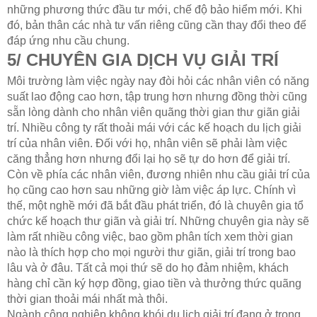
những phương thức đầu tư mới, chế độ bảo hiểm mới. Khi
đó, bản thân các nhà tư vấn riêng cũng cần thay đổi theo để
đáp ứng nhu cầu chung.
5/ CHUYÊN GIA DỊCH VỤ GIẢI TRÍ
Môi trường làm việc ngày nay đòi hỏi các nhân viên có năng
suất lao động cao hơn, tập trung hơn nhưng đồng thời cũng
sẵn lòng dành cho nhân viên quãng thời gian thư giãn giải
trí. Nhiều công ty rất thoải mái với các kế hoạch du lịch giải
trí của nhân viên. Đối với họ, nhân viên sẽ phải làm việc
căng thẳng hơn nhưng đổi lại họ sẽ tự do hơn để giải trí.
Còn về phía các nhân viên, đương nhiên nhu cầu giải trí của
họ cũng cao hơn sau những giờ làm việc áp lực. Chính vì
thế, một nghề mới đã bắt đầu phát triển, đó là chuyên gia tổ
chức kế hoạch thư giãn và giải trí. Những chuyên gia này sẽ
làm rất nhiều công việc, bao gồm phân tích xem thời gian
nào là thích hợp cho mọi người thư giãn, giải trí trong bao
lâu và ở đâu. Tất cả mọi thứ sẽ do họ đảm nhiệm, khách
hàng chỉ cần ký hợp đồng, giao tiền và thưởng thức quãng
thời gian thoải mái nhất mà thôi.
Ngành công nghiệp không khói du lịch giải trí đang ở trong