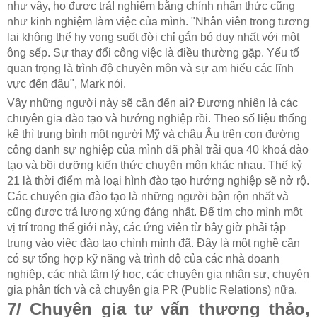
như vậy, họ được trảI nghiệm bằng chính nhận thức cũng
như kinh nghiệm làm việc của mình. "Nhân viên trong tương
lai không thể hy vọng suốt đời chỉ gắn bó duy nhất với một
ông sếp. Sự thay đổi công việc là điều thường gặp. Yếu tố
quan trọng là trình độ chuyên môn và sự am hiểu các lĩnh
vực đến đâu", Mark nói.
Vậy những người này sẽ cần đến ai? Đương nhiên là các
chuyên gia đào tạo và hướng nghiệp rồi. Theo số liệu thống
kê thì trung bình một người Mỹ và châu Âu trên con đường
công danh sự nghiệp của mình đã phảI trải qua 40 khoá đào
tạo và bồi dưỡng kiến thức chuyên môn khác nhau. Thế kỷ
21 là thời điểm mà loại hình đào tạo hướng nghiệp sẽ nở rộ.
Các chuyên gia đào tạo là những người bận rộn nhất và
cũng được trả lương xứng đáng nhất. Để tìm cho mình một
vị trí trong thế giới này, các ứng viên từ bây giờ phải tập
trung vào việc đào tạo chình mình đã. Đây là một nghề cần
có sự tổng hợp kỹ năng và trình độ của các nhà doanh
nghiệp, các nhà tâm lý học, các chuyên gia nhân sự, chuyên
gia phân tích và cả chuyên gia PR (Public Relations) nữa.
7/ Chuyên gia tư vấn thương thảo,