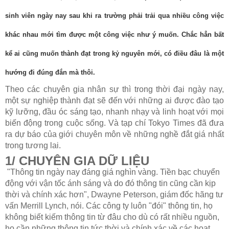
sinh viên ngày nay sau khi ra trường phải trải qua nhiều công việc
khác nhau mới tìm được một công việc như ý muốn. Chắc hẳn bất
kể ai cũng muốn thành đạt trong kỷ nguyên mới, có điều đâu là một
hướng đi đúng đắn mà thôi.
Theo các chuyên gia nhân sự thì trong thời đại ngày nay,
một sự nghiệp thành đạt sẽ đến với những ai được đào tạo
kỹ lưỡng, đầu óc sáng tạo, nhanh nhạy và linh hoạt với mọi
biến động trong cuộc sống. Và tạp chí Tokyo Times đã đưa
ra dự báo của giới chuyên môn về những nghề đắt giá nhất
trong tương lai.
1/ CHUYÊN GIA DỮ LIỆU
"Thông tin ngày nay đáng giá nghìn vàng. Tiền bạc chuyển
động với vận tốc ánh sáng và do đó thông tin cũng cần kịp
thời và chính xác hơn", Dwayne Peterson, giám đốc hãng tư
vấn Merrill Lynch, nói. Các công ty luôn "đói" thông tin, họ
không biết kiếm thông tin từ đâu cho dù có rất nhiều nguồn,
họ cần những thông tin tức thời và chính xác về các hoạt