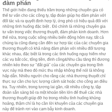
đàm phán
Thế giới hiện đang thiếu trầm trọng những chuyên gia có
thế tư vấn cho các công ty, tập đoàn giúp họ đàm phán vớI
đốI tác và ra quyết định hợp lý, ứng phó có hiệu quả đối với
những tình huống đặc biệt . Đó chính là những chuyên gia
tư vấn trong việc thương thuyết, đàm phán kinh doanh. Hơn
thế nữa, trong cuộc sống nhiều biến động hôm nay, tất cả
chúng ta cũng đang cần đến sự hợp tác của các chuyên gia
thương thuyết có khả năng đàm phán với nhiều đốI tượng
khác nhau, đặc biệt là trong các tình huống nguy hiểm như
các vụ bắt cóc, tống tiền, đình công&Nhu cầu tăng thì đương
nhiên kéo theo sự "đắt giá" của các chuyên gia trong lĩnh
vực này mà theo đó mức thu nhập không thể nól là không
hấp dẫn. Nhiều người cho rằng các nhà thương thuyết chỉ
thực sự cần cho lực lượng cảnh sát hoặc cho công an điều
tra. Tuy nhiên, trong tương lai gần, rất nhiều công ty, tập
đoàn sẵn sàng bỏ ra một khoản tiền lớn để thuê các nhà
thương thuyết giúp đỡ họ trong nhiều tình huống khủng
hoảng, thậm chí là họ cần lời khuyên của các chuyên gia
này để tránh rơi vào cạm bẫy kinh doanh.