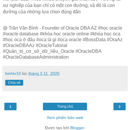
sự nghiệp của bạn chỉ có một con đường, và đó là con
đường của những lựa chọn đúng đắn
@ Trần Văn Bình - Founder of Oracle DBA AZ #học oracle
#oracle database #khóa học oracle online #khóa học oca
#học oca ở đâu #oca là gì #oca oracle #BossData #OraAz
#OracleDBAAz #OracleTutorial
#Quản_trị_cơ_sở_dữ_liệu_Oracle #OracleDBA
#OracleDatabaseAdministration
binhtv10
lúc
tháng 3 11, 2020
Chia sẻ
‹
›
Trang chủ
Xem phiên bản web
Được tạo bởi
Blogger
.