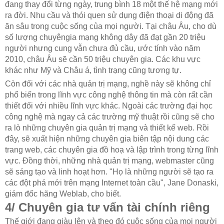
đang thay đổi từng ngày, trung bình 18 một thế hệ mạng mới
ra đời. Nhu cầu và thói quen sử dụng điện thoại di động đã
ăn sâu trong cuộc sống của mọi người. Tại châu Âu, cho dù
số lượng chuyêngia mạng không dây đã đạt gần 20 triệu
người nhưng cung vẫn chưa đủ cầu, ước tính vào năm
2010, châu Âu sẽ cần 50 triệu chuyên gia. Các khu vực
khác như Mỹ và Châu á, tình trạng cũng tương tự.
Còn đối với các nhà quản trị mạng, nghề này sẽ không chỉ
phổ biến trong lĩnh vực công nghệ thông tin mà còn rất cần
thiết đối với nhiều lĩnh vực khác. Ngoài các trường đại học
công nghệ mà ngay cả các trường mỹ thuật rồi cũng sẽ cho
ra lò những chuyên gia quản trị mạng và thiết kế web. Rồi
đây, sẽ xuất hiện những chuyên gia biên tập nội dung các
trang web, các chuyên gia đồ hoạ và lập trình trong từng lĩnh
vực. Đồng thời, những nhà quản trị mạng, webmaster cũng
sẽ sáng tạo và linh hoạt hơn. "Họ là những người sẽ tạo ra
các đột phá mới trên mạng Internet toàn cầu", Jane Donaski,
giám đốc hãng Weblab, cho biết.
4/ Chuyên gia tư vấn tài chính riêng
Thế giới đang giàu lên và theo đó cuộc sống của mọi người