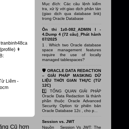
Mục đích: Các câu lệnh kiểm
tra, xử lý với giao dịch phân tán
(giao dịch qua database link)
trong Oracle Database
Ôn thi 1z0-082_ADMIN I -
4.Dump 4 (72 câu)_Phát hành
07/2025
tranbinh48ca
1 . Which two Oracle database
rofile) 👨
space management features
require the use of locally
B:
managed tablespaces?
🛡️ ORACLE DATA REDACTION
– GIẢI PHÁP MASKING DỮ
LIỆU THỜI GIAN THỰC (TỪ
Từ Liêm -
12C)
#ocm
1️⃣ TỔNG QUAN GIẢI PHÁP
Oracle Data Redaction là thành
phần thuộc Oracle Advanced
Security Option từ phiên bản
Oracle Database 12c , cho p...
Session vs. JWT
đăng Cũ hơn
Nguồn Session Vs JWT: The