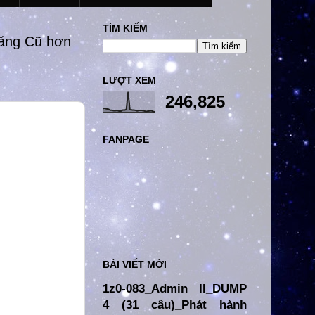
TÌM KIẾM
đăng Cũ hơn
LƯỢT XEM
246,825
FANPAGE
BÀI VIẾT MỚI
1z0-083_Admin II_DUMP
4 (31 câu)_Phát hành