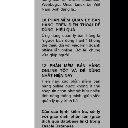
WebLogic, Unix, Linux tại Việt
Nam, Anh đang là...
10 PHẦN MỀM QUẢN LÝ BÁN
HÀNG TRÊN ĐIỆN THOẠI DỄ
DÙNG, HIỆU QUẢ
Ứng dụng quản lý bán hàng là
“người bạn đồng hành” không
thể thiếu đối với việc kinh doanh
offline lẫn online. Bởi lẽ, chúng
vừa giúp người ...
12 PHẦN MỀM BÁN HÀNG
ONLINE TỐT VÀ DỄ DÙNG
NHẤT HIỆN NAY
Hiện nay, các phần mềm bán
hàng online được không ít chủ
shop tin chọn nhờ sở hữu nhiều
tính năng thông minh, giúp việc
quản lý quy trình bá...
Các câu lệnh kiểm tra, xử lý
với giao dịch phân tán (giao
dịch qua database link) trong
Oracle Database