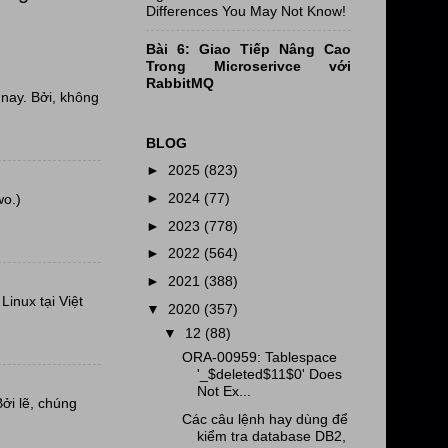
Differences You May Not Know!
Bài 6: Giao Tiếp Nâng Cao
Trong Microserivce với
RabbitMQ
nay. Bởi, không
BLOG
►
2025
(823)
►
2024
(77)
wo.)
►
2023
(778)
►
2022
(564)
►
2021
(388)
inux tại Việt
▼
2020
(357)
▼
12
(88)
ORA-00959: Tablespace
'_$deleted$11$0' Does
Not Ex...
Bởi lẽ, chúng
Các câu lệnh hay dùng để
kiểm tra database DB2,