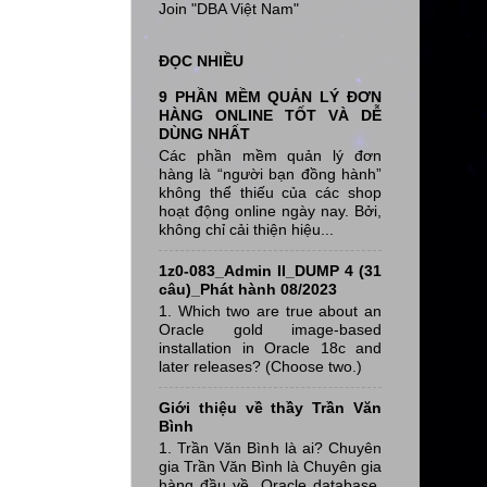
Join "DBA Việt Nam"
ĐỌC NHIỀU
9 PHẦN MỀM QUẢN LÝ ĐƠN
HÀNG ONLINE TỐT VÀ DỄ
DÙNG NHẤT
Các phần mềm quản lý đơn
hàng là “người bạn đồng hành”
không thể thiếu của các shop
hoạt động online ngày nay. Bởi,
không chỉ cải thiện hiệu...
1z0-083_Admin II_DUMP 4 (31
câu)_Phát hành 08/2023
1. Which two are true about an
Oracle gold image-based
installation in Oracle 18c and
later releases? (Choose two.)
Giới thiệu về thầy Trần Văn
Bình
1. Trần Văn Bình là ai? Chuyên
gia Trần Văn Bình là Chuyên gia
hàng đầu về Oracle database,