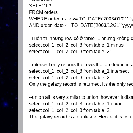
SELECT *
FROM orders
WHERE order_date >= TO_DATE('2003/01/01', 'y
AND order_date <= TO_DATE('2003/12/31','yyyy/
--Hiển thị những row có ở table_1 nhưng không 
select col_1, col_2, col_3 from table_1 minus
select col_1, col_2, col_3 from table_2;
--intersect only returns the rows that are found in 
select col_1, col_2, col_3 from table_1 intersect
select col_1, col_2, col_3 from table_2;
Only the galaxy record is returned. It's the only rec
--union all is very similar to union, however, it d
select col_1, col_2, col_3 from table_1 union
select col_1, col_2, col_3 from table_2;
The galaxy record is a duplicate. Hence, it is ret