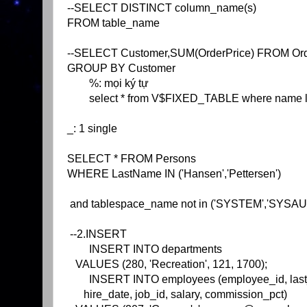
--SELECT DISTINCT column_name(s)
FROM table_name
--SELECT Customer,SUM(OrderPrice) FROM Or
GROUP BY Customer
%: mọi ký tự
select * from V$FIXED_TABLE where name 
_: 1 single
SELECT * FROM Persons
WHERE LastName IN ('Hansen','Pettersen')
and tablespace_name not in ('SYSTEM','SYSAU
--2.INSERT
INSERT INTO departments
VALUES (280, 'Recreation', 121, 1700);
INSERT INTO employees (employee_id, las
hire_date, job_id, salary, commission_pct)