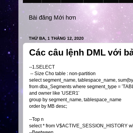
Bài đăng Mới hơn
THỨ BA, 1 THÁNG 12, 2020
Các câu lệnh DML với b
--1.SELECT
-- Size Cho table : non-partition
select segment_name, tablespace_name, sum(by
from dba_Segments where segment_type = 'TAB
and owner like 'USER1'
group by segment_name, tablespace_name
order by MB desc;
--Top n
select * from V$ACTIVE_SESSION_HISTORY w
--Beetween