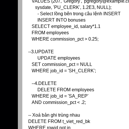
VALUES (207, 'Gregory', 'pgregory@example.c
sysdate, 'PU_CLERK', 1.2E3, NULL);
- Select lồng bên trong câu lệnh INSERT
INSERT INTO bonuses
SELECT employee_id, salary*1.1
FROM employees
WHERE commission_pct > 0.25;
--3.UPDATE
UPDATE employees
SET commission_pct = NULL
WHERE job_id = 'SH_CLERK';
--4.DELETE
DELETE FROM employees
WHERE job_id = 'SA_REP'
AND commission_pct < .2;
-- Xoá bản ghi trùng nhau
DELETE FROM t_viet_red_bk
WHERE rowid not in