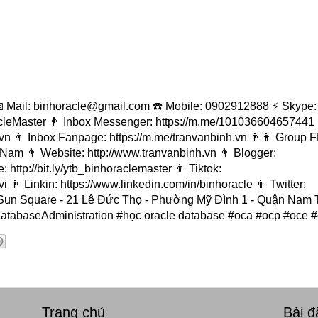
il: binhoracle@gmail.com ☎️ Mobile: 0902912888 ⚡️ Skype: 
leMaster 👨 Inbox Messenger: https://m.me/101036604657441 (p
n 👨 Inbox Fanpage: https://m.me/tranvanbinh.vn 👨👩 Group F
am 👨 Website: http://www.tranvanbinh.vn 👨 Blogger:
 http://bit.ly/ytb_binhoraclemaster 👨 Tiktok:
👨 Linkin: https://www.linkedin.com/in/binhoracle 👨 Twitter:
nhà Sun Square - 21 Lê Đức Thọ - Phường Mỹ Đình 1 - Quận Nam 
atabaseAdministration #học oracle database #oca #ocp #oce 
Trang chủ
Bài 