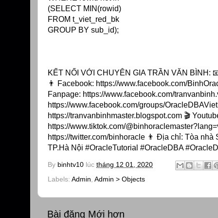
(SELECT MIN(rowid)
FROM t_viet_red_bk
GROUP BY sub_id);
KẾT NỐI VỚI CHUYÊN GIA TRẦN VĂN BÌNH: 📧 Ma
👨 Facebook: https://www.facebook.com/BinhOrac
Fanpage: https://www.facebook.com/tranvanbinh.v
https://www.facebook.com/groups/OracleDBAVietN
https://tranvanbinhmaster.blogspot.com 🎬 Youtube:
https://www.tiktok.com/@binhoraclemaster?lang=vi 
https://twitter.com/binhoracle 👨 Địa chỉ: Tòa 
TP.Hà Nội #OracleTutorial #OracleDBA #OracleD
By
binhtv10
lúc
tháng 12 01, 2020
Labels:
Admin
,
Admin > Objects
Bài đăng Mới hơn