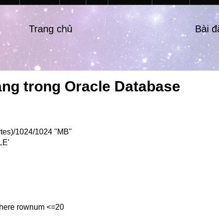
Trang chủ
Bài 
ảng trong Oracle Database
tes)/1024/1024 "MB"
LE'
here rownum <=20