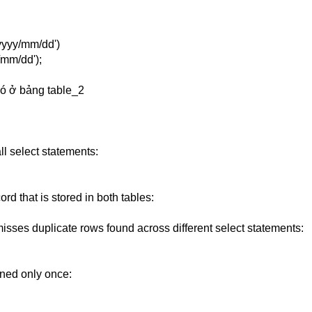
yyy/mm/dd')
mm/dd');
có ở bảng table_2
all select statements:
ord that is stored in both tables:
ismisses duplicate rows found across different select statements:
urned only once: