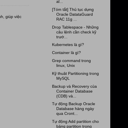
al...
[Tóm tắt] Thủ tục dựng
Oracle DatataGuard
h, giúp việc
RAC 11g ...
Drop Tablespace - Những
câu lệnh cần check kỹ
trướ...
Kubernetes là gì?
Container là gì?
Grep command trong
linux, Unix
Kỹ thuât Partitioning trong
MySQL
Backup và Recovery của
Container Database
(CDB) và...
Tự động Backup Oracle
Database hàng ngày
qua Cront...
Tự động Add partition cho
bảng partition trong