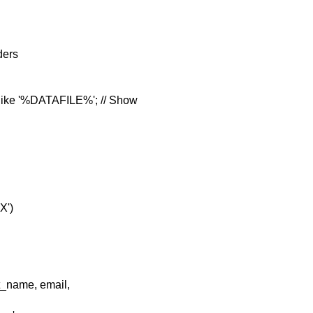
ders
like '%DATAFILE%'; // Show
X')
t_name, email,