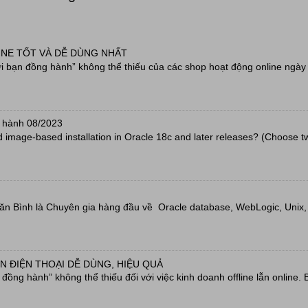
INE TỐT VÀ DỄ DÙNG NHẤT
 bạn đồng hành” không thể thiếu của các shop hoạt động online ngày 
 hành 08/2023
d image-based installation in Oracle 18c and later releases? (Choose t
Văn Bình là Chuyên gia hàng đầu về Oracle database, WebLogic, Unix, L
N ĐIỆN THOẠI DỄ DÙNG, HIỆU QUẢ
ồng hành” không thể thiếu đối với việc kinh doanh offline lẫn online. 