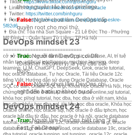
👨 Tiktok:
https://www.tiktok.com/@binhguru
theo nguyên tắc least privilege.
👨 Linkin:
https://www.linkedin.com/in/binhoracle
👨 Twitter:
https://twitter.com/binhguru
False:
Người chưa làm DevOps cấp
👨 Podcast:
https://www.podbean.com/pu/pbblog-eskre-
5f82d6
quyền root cho mọi thứ.
👨 Địa chỉ: Tòa nhà Sun Square - 21 Lê Đức Thọ - Phường
Mỹ Đình 1 - Quận Nam Từ Liêm - TP.Hà Nội
DevOps mindset 23
=============================
True:
Người làm DevOps coi DR
cở sở dữ liệu, cơ sở dữ liệu quốc gia, database, AI, trí tuệ
nhân tạo, artificial intelligence, machine learning, deep
(Disaster Recovery) là yêu cầu bắt
learning, LLM, ChatGPT, DeepSeek, Grok, oracle tutorial,
buộc.
học oracle database, Tự học Oracle, Tài liệu Oracle 12c
tiếng Việt, Hướng dẫn sử dụng Oracle Database, Oracle
False:
Người chưa làm DevOps chỉ
SQL cơ bản, Oracle SQL là gì, Khóa học Oracle Hà Nội, Học
nghĩ đến backup khi có sự cố.
chứng chỉ Oracle ở đầu, Khóa học Oracle online,sql tutorial,
khóa học pl/sql tutorial, học dba, học dba ở việt nam, khóa
DevOps mindset 24
học dba, khóa học dba sql, tài liệu học dba oracle, Khóa học
Oracle online, học oracle sql, học oracle ở đâu tphcm, học
oracle bắt đầu từ đâu, học oracle ở hà nội, oracle database
True:
Người làm DevOps biết rằng “Fail
tutorial, oracle database 12c, oracle database là gì, oracle
Fast, Fail Cheap”.
database 11g, oracle download, oracle database 19c, oracle
dba tutorial, oracle tunning, sql tunning , oracle 12c, oracle