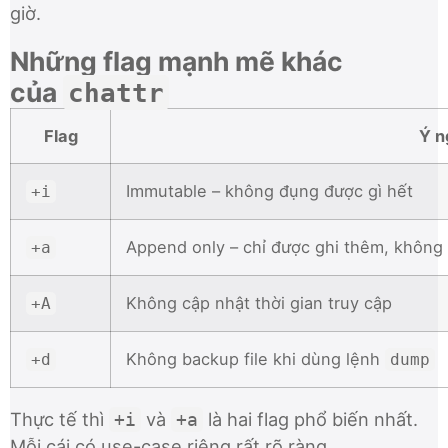
giờ.
Những flag mạnh mẽ khác
của
chattr
Flag
Ý n
Immutable – không đụng được gì hết
+i
Append only – chỉ được ghi thêm, không
+a
Không cập nhật thời gian truy cập
+A
Không backup file khi dùng lệnh
+d
dump
Thực tế thì
và
là hai flag phổ biến nhất.
+i
+a
Mỗi cái có use-case riêng rất rõ ràng.