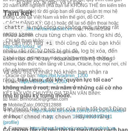
bị gắn cờ, ai gắn, và vì sao.
20 năm kinh nghiệm (mà bạn sẽ KHÔNG THỂ tìm kiếm trên
Tạm kết
Internet/Google) từ đó giúp bạn dễ dàng quản trị mọi hệ
thống Core tại Việt Nam và trên thế giới, đỗ OCP.
- CÁCH ĐĂNG KÝ: Gõ (.) hoặc để lại số điện thoại hoặc
là một công cụ không mới, nhưng rất
chattr
inbox
https://m.me/tranvanbinh.vn
hoặc Hotline/Zalo
nhiều admin chưa từng chạm vào. Trong khi đó,
090.29.12.888
- Chi tiết tham khảo:
chỉ cần một flag
thôi cũng đủ cứu bạn khỏi
+i
https://bit.ly/oaz_w
nhiều rắc rối: từ DNS bị ghi đè, log bị xóa, đến
=============================
user nào đó “lỡ tay” xóa nhầm file hệ thống.
2 khóa học online qua video giúp bạn nhanh chóng có
những kiến thức nền tảng về Linux, Oracle, học mọi nơi, chỉ
cần có Internet/4G:
Và điều thú vị nhất? Nó khiến bạn nhận ra
- Oracle cơ bản:
https://bit.ly/admin_1200
rằng:
trên Linux, đôi khi “quyền lực tối cao”
- Linux:
https://bit.ly/linux_1200
không nằm ở root, mà nằm ở những cái cờ nho
=============================
KẾT NỐI VỚI CHUYÊN GIA TRẦN VĂN BÌNH:
nhỏ bị giấu kỹ trong inode.
📧 Mail: binhoracle@gmail.com
☎️ Mobile/Zalo: 0902912888
Bạn muốn bảo vệ server của mình tốt hơn? Đừng
👨 Facebook:
https://www.facebook.com/BinhOracleMaster
chỉ học
hay
. Hãy nhớ rằng:
chmod
chown
👨 Inbox Messenger:
https://m.me/101036604657441
(profile)
👨 Fanpage:
https://www.facebook.com/tranvanbinh.vn
Có những file chỉ nên tồn tại theo đúng cách bạn