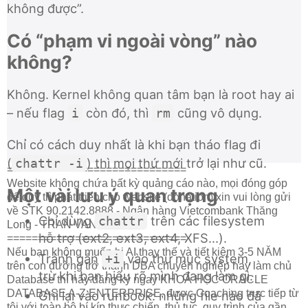
không được”.
Có “phạm vi ngoài vòng” nào
không?
Không. Kernel không quan tâm bạn là root hay ai
– nếu flag
còn đó, thì
cũng vô dụng.
i
rm
Chỉ có cách duy nhất là khi bạn tháo flag đi
(
) thì mọi thứ mới trở lại như cũ.
chattr -i
=============================
Website không chứa bất kỳ quảng cáo nào, mọi đóng góp
Một vài lưu ý quan trọng
để duy trì phát triển cho website (donation) xin vui lòng gửi
về STK 90.2142.8888 - Ngân hàng Vietcombank Thăng
Chỉ dùng
trên các filesystem
chattr
Long - TRAN VAN BINH
hỗ trợ (ext2, ext3, ext4, XFS…).
=============================
Nếu bạn không muốn bị AI thay thế và tiết kiệm 3-5 NĂM
Tránh gắn
vào thư mục system,
+i
trên con đường trở thành DBA chuyên nghiệp hay làm chủ
trừ khi bạn hiểu rõ mình đang làm gì.
Database thì hãy đăng ký ngay KHOÁ HỌC ORACLE
DATABASE A-Z ENTERPRISE, được Coaching trực tiếp từ
Ghi lại vào runbook: những file nào đã
tôi với toàn bộ bí kíp thực chiến, thủ tục, quy trình của gần