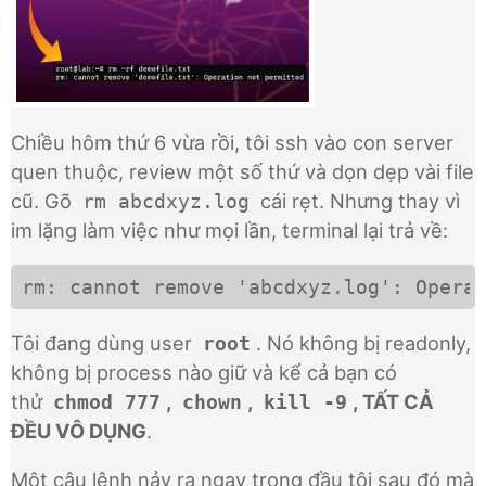
Chiều hôm thứ 6 vừa rồi, tôi ssh vào con server
quen thuộc, review một số thứ và dọn dẹp vài file
cũ. Gõ
cái rẹt. Nhưng thay vì
rm abcdxyz.log
im lặng làm việc như mọi lần, terminal lại trả về:
rm: cannot remove 'abcdxyz.log': Opera
Tôi đang dùng user
. Nó không bị readonly,
root
không bị process nào giữ và kể cả bạn có
thử
,
,
, TẤT CẢ
chmod 777
chown
kill -9
ĐỀU VÔ DỤNG
.
Một câu lệnh nảy ra ngay trong đầu tôi sau đó mà