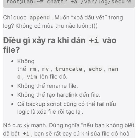
root@lab:~# chattr +a /var/log/secure
Chỉ được
. Muốn “xoá dấu vết” trong
append
log? Không có mùa thu nào luôn :)))
Điều gì xảy ra khi dán
vào
+i
file?
Không
thể
,
,
,
,
rm
mv
truncate
echo
nan
,
lên file đó.
o
vim
Không thể rename file.
Không thể tạo hardlink đến file.
Cả backup script cũng có thể fail nếu
logic là xóa file rồi tạo lại.
Nó cực kỳ mạnh. Đúng nghĩa “nếu bạn không biết
đã bật
, bạn sẽ rất cay cú khi sửa file đó hoài
+i