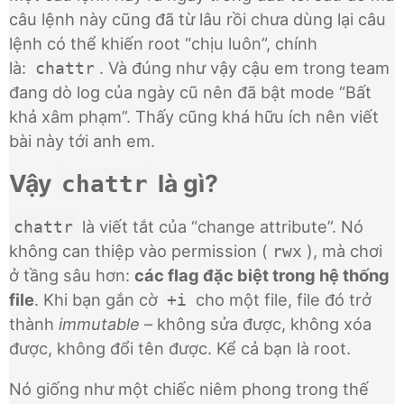
câu lệnh này cũng đã từ lâu rồi chưa dùng lại câu
lệnh có thể khiến root “chịu luôn”, chính
là:
. Và đúng như vậy cậu em trong team
chattr
đang dò log của ngày cũ nên đã bật mode “Bất
khả xâm phạm”. Thấy cũng khá hữu ích nên viết
bài này tới anh em.
Vậy
là gì?
chattr
là viết tắt của “change attribute”. Nó
chattr
không can thiệp vào permission (
), mà chơi
rwx
ở tầng sâu hơn:
các flag đặc biệt trong hệ thống
file
. Khi bạn gắn cờ
cho một file, file đó trở
+i
thành
immutable
– không sửa được, không xóa
được, không đổi tên được. Kể cả bạn là root.
Nó giống như một chiếc niêm phong trong thế