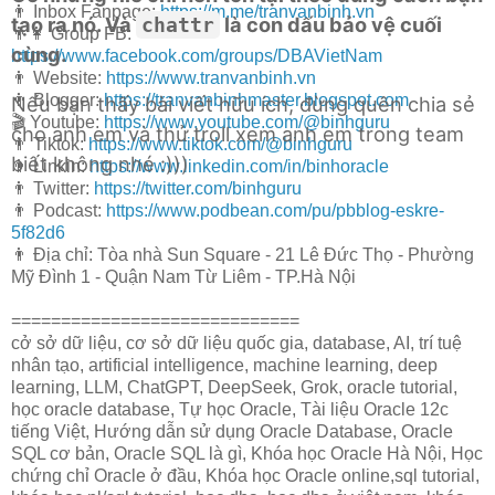
👨 Inbox Fanpage:
https://m.me/tranvanbinh.vn
tạo ra nó. Và
là con dấu bảo vệ cuối
chattr
👨👩 Group FB:
cùng.
https://www.facebook.com/groups/DBAVietNam
👨 Website:
https://www.tranvanbinh.vn
👨 Blogger:
https://tranvanbinhmaster.blogspot.com
Nếu bạn thấy bài viết hữu ích, đừng quên chia sẻ
🎬 Youtube:
https://www.youtube.com/@binhguru
cho anh em và thử troll xem anh em trong team
👨 Tiktok:
https://www.tiktok.com/@binhguru
biết không nhé :)))
👨 Linkin:
https://www.linkedin.com/in/binhoracle
👨 Twitter:
https://twitter.com/binhguru
👨 Podcast:
https://www.podbean.com/pu/pbblog-eskre-
5f82d6
👨 Địa chỉ: Tòa nhà Sun Square - 21 Lê Đức Thọ - Phường
Mỹ Đình 1 - Quận Nam Từ Liêm - TP.Hà Nội
=============================
cở sở dữ liệu, cơ sở dữ liệu quốc gia, database, AI, trí tuệ
nhân tạo, artificial intelligence, machine learning, deep
learning, LLM, ChatGPT, DeepSeek, Grok, oracle tutorial,
học oracle database, Tự học Oracle, Tài liệu Oracle 12c
tiếng Việt, Hướng dẫn sử dụng Oracle Database, Oracle
SQL cơ bản, Oracle SQL là gì, Khóa học Oracle Hà Nội, Học
chứng chỉ Oracle ở đầu, Khóa học Oracle online,sql tutorial,