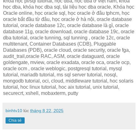
khóa học pl/sql tutorial, học dba, học dba ở việt nam, khóa
học dba, khóa học dba sql, tài liệu học dba oracle, Khóa học
Oracle online, học oracle sql, học oracle ở đâu tphcm, học
oracle bắt đầu từ đâu, học oracle ở hà nội, oracle database
tutorial, oracle database 12c, oracle database là gì, oracle
database 11g, oracle download, oracle database 19c, oracle
dba tutorial, oracle tunning, sql tunning , oracle 12c, oracle
multitenant, Container Databases (CDB), Pluggable
Databases (PDB), oracle cloud, oracle security, oracle fga,
audit_trail,oracle RAC, ASM, oracle dataguard, oracle
goldengate, mview, oracle exadata, oracle oca, oracle ocp,
oracle ocm , oracle weblogic, postgresql tutorial, mysql
tutorial, mariadb tutorial, ms sql server tutorial, nosql,
mongodb tutorial, oci, cloud, middleware tutorial, hoc solaris
tutorial, hoc linux tutorial, hoc aix tutorial, unix tutorial,
securecrt, xshell, mobaxterm, putty
binhtv10
lúc
tháng 8 22, 2025
Chia sẻ