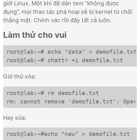
giới Linux. Một khi đã dán tem “không được
đụng”, mọi thao tác phá hoại sẽ bị kernel từ chối
thẳng mặt. Chính xác rồi đấy tất cả luôn.
Làm thử cho vui
root@lab:~# echo "data" > demofile.txt

root@lab:~# chattr +i demofile.txt
Giờ thử xóa:
root@lab:~# rm demofile.txt

rm: cannot remove 'demofile.txt': Oper
Hay sửa:
root@lab:~#echo "new" > demofile.txt
