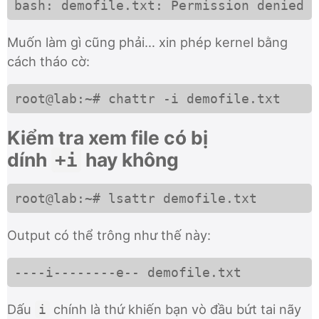
bash: demofile.txt: Permission denied
Muốn làm gì cũng phải… xin phép kernel bằng
cách tháo cờ:
root@lab:~# chattr -i demofile.txt
Kiểm tra xem file có bị
dính
hay không
+i
root@lab:~# lsattr demofile.txt
Output có thể trông như thế này:
----i--------e-- demofile.txt
Dấu
chính là thứ khiến bạn vò đầu bứt tai nãy
i