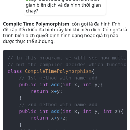
Compile Time Polymorphism
: còn gọi là đa hình tĩnh,
đề cập đến kiểu đa hình xảy khi khi biên dịch. Có nghĩa là
trình biên dịch quyết định hình dạng hoặc giá trị nào
được thực thể sử dụng.
// In this program, we will see how multip
// but the compiler decides which function
class
CompileTimePolymorphism
{
// 1st method with name add
public
int
add
(
int
 x
,
int
 y
)
{
return
 x
+
y
;
}
// 2nd method with name add
public
int
add
(
int
 x
,
int
 y
,
int
 z
)
{
return
 x
+
y
+
z
;
}