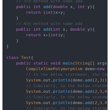
// 3rd method with name add
public
int
add
(
double
 x
,
int
 y
)
{
return
(
int
)
x
+
y
;
}
// 4th method with name add
public
int
add
(
int
 x
,
double
 y
)
{
return
 x
+
(
int
)
y
;
}
}
class
Test
{
public
static
void
main
(
String
[
]
 args
)
CompileTimePolymorphism
 demo
=
new
C
// In the below statement, the Com
System
.
out
.
println
(
demo
.
add
(
2
,
3
)
)
;
// Similarly, in the below stateme
System
.
out
.
println
(
demo
.
add
(
2
,
3
,
4
)
// Similarly, in the below stateme
System
.
out
.
println
(
demo
.
add
(
2
,
3.4
)
// Similarly, in the below stateme