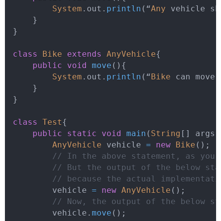
System
.
out
.
println
(
“
Any
 vehicle sh
}
}
class
Bike
extends
AnyVehicle
{
public
void
move
(
)
{
System
.
out
.
println
(
“
Bike
 can move 
}
}
class
Test
{
public
static
void
main
(
String
[
]
 args
)
AnyVehicle
 vehicle 
=
new
Bike
(
)
;
// In the above statement, as you 
// But the output of the below sta
// because the actual implementati
        vehicle 
=
new
AnyVehicle
(
)
;
// Now, the output of the below st
        vehicle
.
move
(
)
;