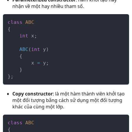
nhận về một hay nhiều tham số.
class
ABC
{
int
 x
;
ABC
(
int
 y
)
{
        x 
=
 y
;
}
}
;
Copy constructor
: là một hàm thành viên khởi tạo
một đối tượng bằng cách sử dụng một đối tượng
khác của cùng một lớp.
class
ABC
{