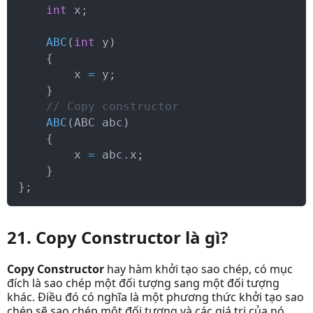
int
 x
;
ABC
(
int
 y
)
{
        x 
=
 y
;
}
// Copy constructor
ABC
(
ABC abc
)
{
        x 
=
 abc
.
x
;
}
}
;
21. Copy Constructor là gì?
Copy Constructor
hay hàm khởi tạo sao chép, có mục
đích là sao chép một đối tượng sang một đối tượng
khác. Điều đó có nghĩa là một phương thức khởi tạo sao
chép sẽ sao chép một đối tượng và các giá trị của nó,