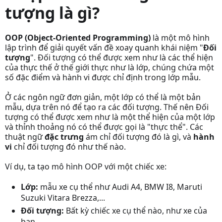
tượng là gì?
OOP (Object-Oriented Programming)
là một mô hình
lập trình để giải quyết vấn đề xoay quanh khái niệm "
Đối
tượng
". Đối tượng có thể được xem như là các thể hiện
của thực thế ở thế giới thực như là lớp, chúng chứa một
số đặc điểm và hành vi được chỉ định trong lớp mẫu.
Ở các ngôn ngữ đơn giản, một lớp có thể là một bản
mẫu, dựa trên nó để tạo ra các đối tượng. Thế nên Đối
tượng có thể được xem như là một thể hiện của một lớp
và thỉnh thoảng nó có thể được gọi là "thực thể". Các
thuật ngữ
đặc trưng
ám chỉ đối tượng đó là gì, và
hành
vi
chỉ đối tượng đó như thế nào.
Ví dụ, ta tạo mô hình OOP với một chiếc xe:
Lớp:
mẫu xe cụ thể như Audi A4, BMW I8, Maruti
Suzuki Vitara Brezza,...
Đối tượng:
Bất kỳ chiếc xe cụ thể nào, như xe của
bạn