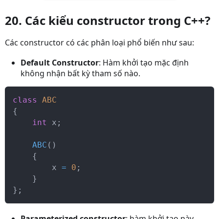
20. Các kiểu constructor trong C++?
Các constructor có các phân loại phổ biến như sau:
Default Constructor
: Hàm khởi tạo mặc định
không nhận bất kỳ tham số nào.
class
ABC
{
int
 x
;
ABC
(
)
{
        x 
=
0
;
}
}
;
Parameterized constructor
: hàm khởi tạo này