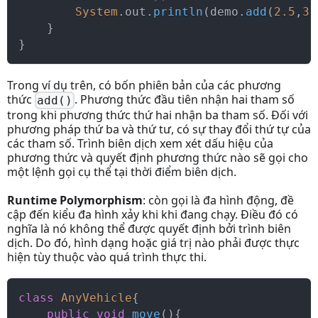
System
.
out
.
println
(
demo
.
add
(
2.5
,
3
)
}
}
Trong ví dụ trên, có bốn phiên bản của các phương
thức
. Phương thức đầu tiên nhận hai tham số
add()
trong khi phương thức thứ hai nhận ba tham số. Đối với
phương pháp thứ ba và thứ tư, có sự thay đổi thứ tự của
các tham số. Trình biên dịch xem xét dấu hiệu của
phương thức và quyết định phương thức nào sẽ gọi cho
một lệnh gọi cụ thể tại thời điểm biên dịch.
Runtime Polymorphism
: còn gọi là đa hình động, đề
cập đến kiểu đa hình xảy khi khi đang chạy. Điều đó có
nghĩa là nó không thể được quyết định bởi trình biên
dịch. Do đó, hình dạng hoặc giá trị nào phải được thực
hiện tùy thuộc vào quá trình thực thi.
class
AnyVehicle
{
public
void
move
(
)
{