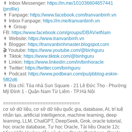
👨 Inbox Messenger:
https://m.me/101036604657441
(profile)
👨 Fanpage:
https://www.facebook.com/tranvanbinh.vn
👨 Inbox Fanpage:
https://m.me/tranvanbinh.vn
👨👩 Group
FB:
https://www.facebook.com/groups/DBAVietNam
👨 Website:
https://www.tranvanbinh.vn
👨 Blogger:
https://tranvanbinhmaster.blogspot.com
🎬 Youtube:
https://www.youtube.com/@binhguru
👨 Tiktok:
https://www.tiktok.com/@binhguru
👨 Linkin:
https://www.linkedin.com/in/binhoracle
👨 Twitter:
https://twitter.com/binhguru
👨 Podcast:
https://www.podbean.com/pu/pbblog-eskre-
5f82d6
👨 Địa chỉ: Tòa nhà Sun Square - 21 Lê Đức Thọ - Phường
Mỹ Đình 1 - Quận Nam Từ Liêm - TP.Hà Nội
=============================
cơ sở dữ liệu, cơ sở dữ liệu quốc gia, database, AI, trí tuệ
nhân tạo, artificial intelligence, machine learning, deep
learning, LLM, ChatGPT, DeepSeek, Grok, oracle tutorial,
học oracle database, Tự học Oracle, Tài liệu Oracle 12c