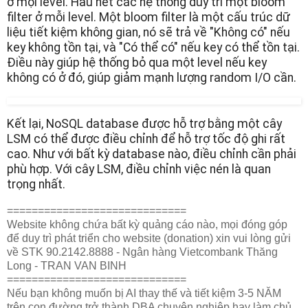
ở mọi level. Hầu hết các hệ thống duy trì một bloom
filter ở mỗi level. Một bloom filter là một cấu trúc dữ
liệu tiết kiệm không gian, nó sẽ trả về "Không có" nếu
key không tồn tại, và "Có thể có" nếu key có thể tồn tại.
Điều này giúp hệ thống bỏ qua một level nếu key
không có ở đó, giúp giảm mạnh lượng random I/O cần.
Kết lại, NoSQL database được hỗ trợ bằng một cây
LSM có thể được điều chỉnh để hỗ trợ tốc độ ghi rất
cao. Như với bất kỳ database nào, điều chỉnh cần phải
phù hợp. Với cây LSM, điều chỉnh việc nén là quan
trọng nhất.
=============================
Website không chứa bất kỳ quảng cáo nào, mọi đóng góp
để duy trì phát triển cho website (donation) xin vui lòng gửi
về STK 90.2142.8888 - Ngân hàng Vietcombank Thăng
Long - TRAN VAN BINH
=============================
Nếu bạn không muốn bị AI thay thế và tiết kiệm 3-5 NĂM
trên con đường trở thành DBA chuyên nghiệp hay làm chủ