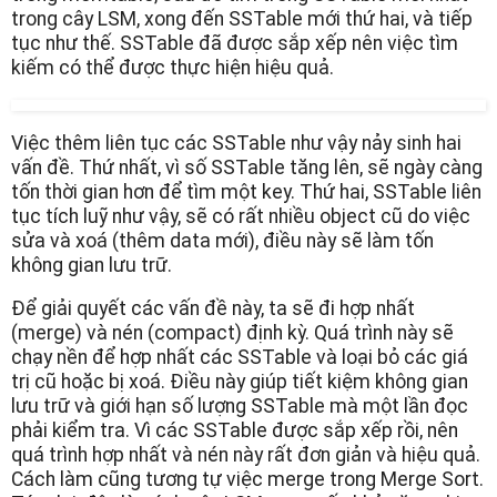
trong cây LSM, xong đến SSTable mới thứ hai, và tiếp
tục như thế. SSTable đã được sắp xếp nên việc tìm
kiếm có thể được thực hiện hiệu quả.
Việc thêm liên tục các SSTable như vậy nảy sinh hai
vấn đề. Thứ nhất, vì số SSTable tăng lên, sẽ ngày càng
tốn thời gian hơn để tìm một key. Thứ hai, SSTable liên
tục tích luỹ như vậy, sẽ có rất nhiều object cũ do việc
sửa và xoá (thêm data mới), điều này sẽ làm tốn
không gian lưu trữ.
Để giải quyết các vấn đề này, ta sẽ đi hợp nhất
(merge) và nén (compact) định kỳ. Quá trình này sẽ
chạy nền để hợp nhất các SSTable và loại bỏ các giá
trị cũ hoặc bị xoá. Điều này giúp tiết kiệm không gian
lưu trữ và giới hạn số lượng SSTable mà một lần đọc
phải kiểm tra. Vì các SSTable được sắp xếp rồi, nên
quá trình hợp nhất và nén này rất đơn giản và hiệu quả.
Cách làm cũng tương tự việc merge trong Merge Sort.