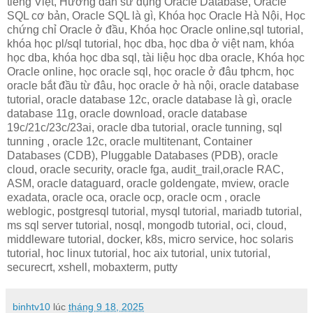
tiếng Việt, Hướng dẫn sử dụng Oracle Database, Oracle
SQL cơ bản, Oracle SQL là gì, Khóa học Oracle Hà Nội, Học
chứng chỉ Oracle ở đầu, Khóa học Oracle online,sql tutorial,
khóa học pl/sql tutorial, học dba, học dba ở việt nam, khóa
học dba, khóa học dba sql, tài liệu học dba oracle, Khóa học
Oracle online, học oracle sql, học oracle ở đâu tphcm, học
oracle bắt đầu từ đâu, học oracle ở hà nội, oracle database
tutorial, oracle database 12c, oracle database là gì, oracle
database 11g, oracle download, oracle database
19c/21c/23c/23ai, oracle dba tutorial, oracle tunning, sql
tunning , oracle 12c, oracle multitenant, Container
Databases (CDB), Pluggable Databases (PDB), oracle
cloud, oracle security, oracle fga, audit_trail,oracle RAC,
ASM, oracle dataguard, oracle goldengate, mview, oracle
exadata, oracle oca, oracle ocp, oracle ocm , oracle
weblogic, postgresql tutorial, mysql tutorial, mariadb tutorial,
ms sql server tutorial, nosql, mongodb tutorial, oci, cloud,
middleware tutorial, docker, k8s, micro service, hoc solaris
tutorial, hoc linux tutorial, hoc aix tutorial, unix tutorial,
securecrt, xshell, mobaxterm, putty
binhtv10
lúc
tháng 9 18, 2025