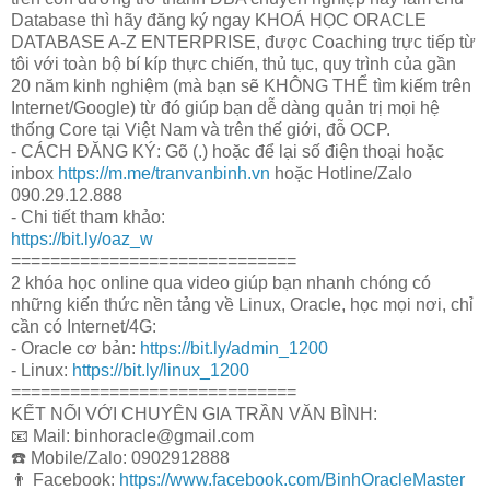
Database thì hãy đăng ký ngay KHOÁ HỌC ORACLE
DATABASE A-Z ENTERPRISE, được Coaching trực tiếp từ
tôi với toàn bộ bí kíp thực chiến, thủ tục, quy trình của gần
20 năm kinh nghiệm (mà bạn sẽ KHÔNG THỂ tìm kiếm trên
Internet/Google) từ đó giúp bạn dễ dàng quản trị mọi hệ
thống Core tại Việt Nam và trên thế giới, đỗ OCP.
- CÁCH ĐĂNG KÝ: Gõ (.) hoặc để lại số điện thoại hoặc
inbox
https://m.me/tranvanbinh.vn
hoặc Hotline/Zalo
090.29.12.888
- Chi tiết tham khảo:
https://bit.ly/oaz_w
=============================
2 khóa học online qua video giúp bạn nhanh chóng có
những kiến thức nền tảng về Linux, Oracle, học mọi nơi, chỉ
cần có Internet/4G:
- Oracle cơ bản:
https://bit.ly/admin_1200
- Linux:
https://bit.ly/linux_1200
=============================
KẾT NỐI VỚI CHUYÊN GIA TRẦN VĂN BÌNH:
📧 Mail: binhoracle@gmail.com
☎️ Mobile/Zalo: 0902912888
👨 Facebook:
https://www.facebook.com/BinhOracleMaster