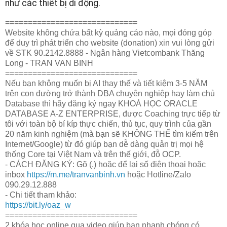
như các thiết bị di động.
=============================
Website không chứa bất kỳ quảng cáo nào, mọi đóng góp
để duy trì phát triển cho website (donation) xin vui lòng gửi
về STK 90.2142.8888 - Ngân hàng Vietcombank Thăng
Long - TRAN VAN BINH
=============================
Nếu bạn không muốn bị AI thay thế và tiết kiệm 3-5 NĂM
trên con đường trở thành DBA chuyên nghiệp hay làm chủ
Database thì hãy đăng ký ngay KHOÁ HỌC ORACLE
DATABASE A-Z ENTERPRISE, được Coaching trực tiếp từ
tôi với toàn bộ bí kíp thực chiến, thủ tục, quy trình của gần
20 năm kinh nghiệm (mà bạn sẽ KHÔNG THỂ tìm kiếm trên
Internet/Google) từ đó giúp bạn dễ dàng quản trị mọi hệ
thống Core tại Việt Nam và trên thế giới, đỗ OCP.
- CÁCH ĐĂNG KÝ: Gõ (.) hoặc để lại số điện thoại hoặc
inbox
https://m.me/tranvanbinh.vn
hoặc Hotline/Zalo
090.29.12.888
- Chi tiết tham khảo:
https://bit.ly/oaz_w
=============================
2 khóa học online qua video giúp bạn nhanh chóng có