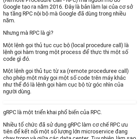
(Remote Procedure Call - RPC) mã nguồn mở do
Google tạo ra năm 2016. Đây là bản làm lại của cơ sở
hạ tầng RPC nội bộ mà Google đã dùng trong nhiều
năm.
Nhưng mà RPC là gì?
Một lệnh gọi thủ tục cục bộ (local procedure call) là
lệnh gọi hàm trong một process để thực thi một số
code gì đó.
Một lệnh gọi thủ tục từ xa (remote proceduree call)
cho phép một máy gọi một số code trên máy khác
như thể đó là lệnh gọi hàm cục bộ từ góc nhìn của
người dùng.
gRPC là một triển khai phổ biến của RPC.
Nhiều tổ chức đã sử dụng gRPC làm cơ chế RPC ưu
tiên để kết nối một số lượng lớn microservice đang
chạy trong và giữa các data center. Tuy nhiên, làm sao