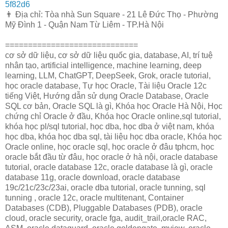
5f82d6
👨 Địa chỉ: Tòa nhà Sun Square - 21 Lê Đức Thọ - Phường
Mỹ Đình 1 - Quận Nam Từ Liêm - TP.Hà Nội
=============================
cơ sở dữ liệu, cơ sở dữ liệu quốc gia, database, AI, trí tuệ
nhân tạo, artificial intelligence, machine learning, deep
learning, LLM, ChatGPT, DeepSeek, Grok, oracle tutorial,
học oracle database, Tự học Oracle, Tài liệu Oracle 12c
tiếng Việt, Hướng dẫn sử dụng Oracle Database, Oracle
SQL cơ bản, Oracle SQL là gì, Khóa học Oracle Hà Nội, Học
chứng chỉ Oracle ở đầu, Khóa học Oracle online,sql tutorial,
khóa học pl/sql tutorial, học dba, học dba ở việt nam, khóa
học dba, khóa học dba sql, tài liệu học dba oracle, Khóa học
Oracle online, học oracle sql, học oracle ở đâu tphcm, học
oracle bắt đầu từ đâu, học oracle ở hà nội, oracle database
tutorial, oracle database 12c, oracle database là gì, oracle
database 11g, oracle download, oracle database
19c/21c/23c/23ai, oracle dba tutorial, oracle tunning, sql
tunning , oracle 12c, oracle multitenant, Container
Databases (CDB), Pluggable Databases (PDB), oracle
cloud, oracle security, oracle fga, audit_trail,oracle RAC,