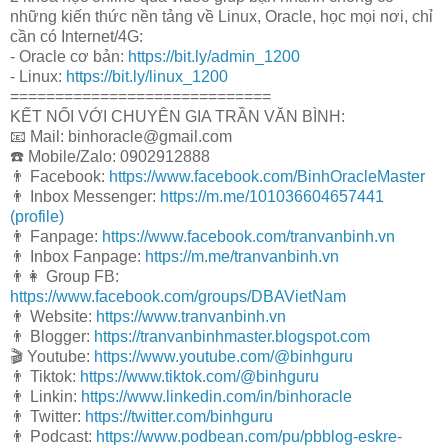
những kiến thức nền tảng về Linux, Oracle, học mọi nơi, chỉ
cần có Internet/4G:
- Oracle cơ bản:
https://bit.ly/admin_1200
- Linux:
https://bit.ly/linux_1200
=============================
KẾT NỐI VỚI CHUYÊN GIA TRẦN VĂN BÌNH:
📧 Mail: binhoracle@gmail.com
☎️ Mobile/Zalo: 0902912888
👨 Facebook:
https://www.facebook.com/BinhOracleMaster
👨 Inbox Messenger:
https://m.me/101036604657441
(profile)
👨 Fanpage:
https://www.facebook.com/tranvanbinh.vn
👨 Inbox Fanpage:
https://m.me/tranvanbinh.vn
👨👩 Group FB:
https://www.facebook.com/groups/DBAVietNam
👨 Website:
https://www.tranvanbinh.vn
👨 Blogger:
https://tranvanbinhmaster.blogspot.com
🎬 Youtube:
https://www.youtube.com/@binhguru
👨 Tiktok:
https://www.tiktok.com/@binhguru
👨 Linkin:
https://www.linkedin.com/in/binhoracle
👨 Twitter:
https://twitter.com/binhguru
👨 Podcast:
https://www.podbean.com/pu/pbblog-eskre-