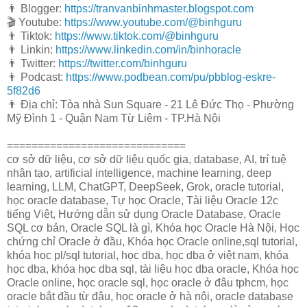
👨 Blogger:
https://tranvanbinhmaster.blogspot.com
🎬 Youtube:
https://www.youtube.com/@binhguru
👨 Tiktok:
https://www.tiktok.com/@binhguru
👨 Linkin:
https://www.linkedin.com/in/binhoracle
👨 Twitter:
https://twitter.com/binhguru
👨 Podcast:
https://www.podbean.com/pu/pbblog-eskre-
5f82d6
👨 Địa chỉ: Tòa nhà Sun Square - 21 Lê Đức Thọ - Phường
Mỹ Đình 1 - Quận Nam Từ Liêm - TP.Hà Nội
=============================
cơ sở dữ liệu, cơ sở dữ liệu quốc gia, database, AI, trí tuệ
nhân tạo, artificial intelligence, machine learning, deep
learning, LLM, ChatGPT, DeepSeek, Grok, oracle tutorial,
học oracle database, Tự học Oracle, Tài liệu Oracle 12c
tiếng Việt, Hướng dẫn sử dụng Oracle Database, Oracle
SQL cơ bản, Oracle SQL là gì, Khóa học Oracle Hà Nội, Học
chứng chỉ Oracle ở đầu, Khóa học Oracle online,sql tutorial,
khóa học pl/sql tutorial, học dba, học dba ở việt nam, khóa
học dba, khóa học dba sql, tài liệu học dba oracle, Khóa học
Oracle online, học oracle sql, học oracle ở đâu tphcm, học
oracle bắt đầu từ đâu, học oracle ở hà nội, oracle database