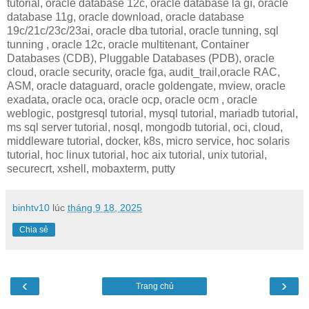
tutorial, oracle database 12c, oracle database là gì, oracle
database 11g, oracle download, oracle database
19c/21c/23c/23ai, oracle dba tutorial, oracle tunning, sql
tunning , oracle 12c, oracle multitenant, Container
Databases (CDB), Pluggable Databases (PDB), oracle
cloud, oracle security, oracle fga, audit_trail,oracle RAC,
ASM, oracle dataguard, oracle goldengate, mview, oracle
exadata, oracle oca, oracle ocp, oracle ocm , oracle
weblogic, postgresql tutorial, mysql tutorial, mariadb tutorial,
ms sql server tutorial, nosql, mongodb tutorial, oci, cloud,
middleware tutorial, docker, k8s, micro service, hoc solaris
tutorial, hoc linux tutorial, hoc aix tutorial, unix tutorial,
securecrt, xshell, mobaxterm, putty
binhtv10
lúc
tháng 9 18, 2025
Chia sẻ
‹
›
Trang chủ