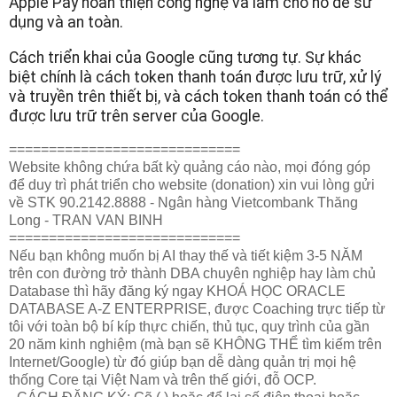
Apple Pay hoàn thiện công nghệ và làm cho nó dễ sử
dụng và an toàn.
Cách triển khai của Google cũng tương tự. Sự khác
biệt chính là cách token thanh toán được lưu trữ, xử lý
và truyền trên thiết bị, và cách token thanh toán có thể
được lưu trữ trên server của Google.
=============================
Website không chứa bất kỳ quảng cáo nào, mọi đóng góp
để duy trì phát triển cho website (donation) xin vui lòng gửi
về STK 90.2142.8888 - Ngân hàng Vietcombank Thăng
Long - TRAN VAN BINH
=============================
Nếu bạn không muốn bị AI thay thế và tiết kiệm 3-5 NĂM
trên con đường trở thành DBA chuyên nghiệp hay làm chủ
Database thì hãy đăng ký ngay KHOÁ HỌC ORACLE
DATABASE A-Z ENTERPRISE, được Coaching trực tiếp từ
tôi với toàn bộ bí kíp thực chiến, thủ tục, quy trình của gần
20 năm kinh nghiệm (mà bạn sẽ KHÔNG THỂ tìm kiếm trên
Internet/Google) từ đó giúp bạn dễ dàng quản trị mọi hệ
thống Core tại Việt Nam và trên thế giới, đỗ OCP.