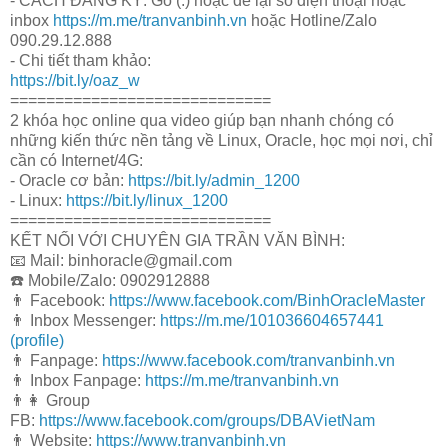
- CÁCH ĐĂNG KÝ: Gõ (.) hoặc để lại số điện thoại hoặc
inbox
https://m.me/tranvanbinh.vn
hoặc Hotline/Zalo
090.29.12.888
- Chi tiết tham khảo:
https://bit.ly/oaz_w
=============================
2 khóa học online qua video giúp bạn nhanh chóng có
những kiến thức nền tảng về Linux, Oracle, học mọi nơi, chỉ
cần có Internet/4G:
- Oracle cơ bản:
https://bit.ly/admin_1200
- Linux:
https://bit.ly/linux_1200
=============================
KẾT NỐI VỚI CHUYÊN GIA TRẦN VĂN BÌNH:
📧 Mail: binhoracle@gmail.com
☎️ Mobile/Zalo: 0902912888
👨 Facebook:
https://www.facebook.com/BinhOracleMaster
👨 Inbox Messenger:
https://m.me/101036604657441
(profile)
👨 Fanpage:
https://www.facebook.com/tranvanbinh.vn
👨 Inbox Fanpage:
https://m.me/tranvanbinh.vn
👨👩 Group
FB:
https://www.facebook.com/groups/DBAVietNam
👨 Website:
https://www.tranvanbinh.vn