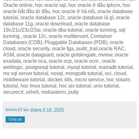
Oracle online, học oracle sql, học oracle ở đâu tphcm, học
oracle bắt đầu từ đâu, học oracle ở hà nội, oracle database
tutorial, oracle database 12c, oracle database là gì, oracle
database 11g, oracle download, oracle database
19c/21c/23c/23ai, oracle dba tutorial, oracle tunning, sql
tunning , oracle 12c, oracle multitenant, Container
Databases (CDB), Pluggable Databases (PDB), oracle
cloud, oracle security, oracle fga, audit_trail,oracle RAC,
ASM, oracle dataguard, oracle goldengate, mview, oracle
exadata, oracle oca, oracle ocp, oracle ocm , oracle
weblogic, postgresql tutorial, mysql tutorial, mariadb tutorial,
ms sql server tutorial, nosql, mongodb tutorial, oci, cloud,
middleware tutorial, docker, k8s, micro service, hoc solaris
tutorial, hoc linux tutorial, hoc aix tutorial, unix tutorial,
securecrt, xshell, mobaxterm, putty
binhtv10
lúc
tháng 9 18, 2025
Chia sẻ