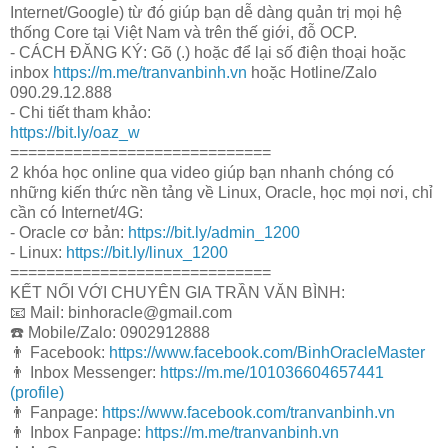
Internet/Google) từ đó giúp bạn dễ dàng quản trị mọi hệ
thống Core tại Việt Nam và trên thế giới, đỗ OCP.
- CÁCH ĐĂNG KÝ: Gõ (.) hoặc để lại số điện thoại hoặc
inbox
https://m.me/tranvanbinh.vn
hoặc Hotline/Zalo
090.29.12.888
- Chi tiết tham khảo:
https://bit.ly/oaz_w
=============================
2 khóa học online qua video giúp bạn nhanh chóng có
những kiến thức nền tảng về Linux, Oracle, học mọi nơi, chỉ
cần có Internet/4G:
- Oracle cơ bản:
https://bit.ly/admin_1200
- Linux:
https://bit.ly/linux_1200
=============================
KẾT NỐI VỚI CHUYÊN GIA TRẦN VĂN BÌNH:
📧 Mail: binhoracle@gmail.com
☎️ Mobile/Zalo: 0902912888
👨 Facebook:
https://www.facebook.com/BinhOracleMaster
👨 Inbox Messenger:
https://m.me/101036604657441
(profile)
👨 Fanpage:
https://www.facebook.com/tranvanbinh.vn
👨 Inbox Fanpage:
https://m.me/tranvanbinh.vn