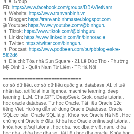
👨👩 Group
FB:
https://www.facebook.com/groups/DBAVietNam
👨 Website:
https://www.tranvanbinh.vn
👨 Blogger:
https://tranvanbinhmaster.blogspot.com
🎬 Youtube:
https://www.youtube.com/@binhguru
👨 Tiktok:
https://www.tiktok.com/@binhguru
👨 Linkin:
https://www.linkedin.com/in/binhoracle
👨 Twitter:
https://twitter.com/binhguru
👨 Podcast:
https://www.podbean.com/pu/pbblog-eskre-
5f82d6
👨 Địa chỉ: Tòa nhà Sun Square - 21 Lê Đức Thọ - Phường
Mỹ Đình 1 - Quận Nam Từ Liêm - TP.Hà Nội
=============================
cơ sở dữ liệu, cơ sở dữ liệu quốc gia, database, AI, trí tuệ
nhân tạo, artificial intelligence, machine learning, deep
learning, LLM, ChatGPT, DeepSeek, Grok, oracle tutorial,
học oracle database, Tự học Oracle, Tài liệu Oracle 12c
tiếng Việt, Hướng dẫn sử dụng Oracle Database, Oracle
SQL cơ bản, Oracle SQL là gì, Khóa học Oracle Hà Nội, Học
chứng chỉ Oracle ở đầu, Khóa học Oracle online,sql tutorial,
khóa học pl/sql tutorial, học dba, học dba ở việt nam, khóa
học dba, khóa học dba sql, tài liệu học dba oracle, Khóa học