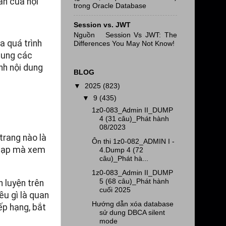
an của nội
trong Oracle Database
Session vs. JWT
Nguồn Session Vs JWT: The
a quá trình
Differences You May Not Know!
 dung các
nh nội dung
BLOG
▼
2025
(823)
▼
9
(435)
1z0-083_Admin II_DUMP
4 (31 câu)_Phát hành
08/2023
trang nào là
Ôn thi 1z0-082_ADMIN I -
c tạp mà xem
4.Dump 4 (72
câu)_Phát hà...
1z0-083_Admin II_DUMP
5 (68 câu)_Phát hành
 luyện trên
cuối 2025
ều gì là quan
Hướng dẫn xóa database
ếp hạng, bắt
sử dung DBCA silent
mode