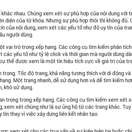
 khác nhau. Chúng xem xét sự phù hợp của nội dung với t
ện diện của từ khóa. Nhưng sự phù hợp thôi thì không đủ.
ín của nội dung, xem xét các yếu tố như độ uy tín của tr
ầu người dùng.
t vai trò trong xếp hạng. Các công cụ tìm kiếm phân tíc
 các yếu tố như tỷ lệ click và thời gian mà người dùng d
cụ thể được xem là một tín hiệu tích cực về giá trị của tr
trọng. Tốc độ trang, khả năng tương thích với di động và
hạng. Một trang nhanh, dễ sử dụng hơn và dễ tìm kiếm hơ
, khó sử dụng.
quan trọng trong xếp hạng. Các công cụ tìm kiếm xem xét s
g, xem xét chúng như là sự ủng hộ từ các trang khác. Tuy 
 tín thay vì việc xây dựng liên kết nhân tạo.
ược xem xét cho các truy vấn về sự kiện hiện tại hoặc ch