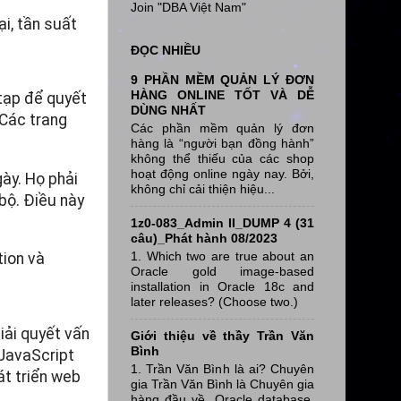
Join "DBA Việt Nam"
i, tần suất
ĐỌC NHIỀU
9 PHẦN MỀM QUẢN LÝ ĐƠN
HÀNG ONLINE TỐT VÀ DỄ
tạp để quyết
DÙNG NHẤT
 Các trang
Các phần mềm quản lý đơn
hàng là “người bạn đồng hành”
không thể thiếu của các shop
hoạt động online ngày nay. Bởi,
gày. Họ phải
không chỉ cải thiện hiệu...
bộ. Điều này
1z0-083_Admin II_DUMP 4 (31
câu)_Phát hành 08/2023
1. Which two are true about an
tion và
Oracle gold image-based
installation in Oracle 18c and
later releases? (Choose two.)
iải quyết vấn
Giới thiệu về thầy Trần Văn
Bình
 JavaScript
1. Trần Văn Bình là ai? Chuyên
át triển web
gia Trần Văn Bình là Chuyên gia
hàng đầu về Oracle database,