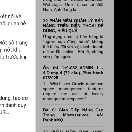
WebLogic, Unix, Linux tại Việt
Nam, Anh đang là...
kết nội và
10 PHẦN MỀM QUẢN LÝ BÁN
 mối quan hệ
HÀNG TRÊN ĐIỆN THOẠI DỄ
DÙNG, HIỆU QUẢ
Ứng dụng quản lý bán hàng là
“người bạn đồng hành” không
Một số trang
thể thiếu đối với việc kinh doanh
ng một khu
offline lẫn online. Bởi lẽ, chúng
ấp trước khi
vừa giúp người ...
Ôn thi 1z0-082_ADMIN I -
4.Dump 4 (72 câu)_Phát hành
07/2025
1 . Which two Oracle database
space management features
require the use of locally
 dung, tạo cơ
managed tablespaces?
ịnh danh duy
Bài 6: Giao Tiếp Nâng Cao
URL.
Trong Microserivce với
RabbitMQ