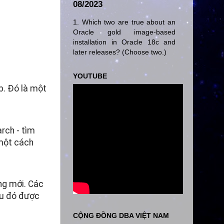
08/2023
1. Which two are true about an
Oracle gold image-based
installation in Oracle 18c and
later releases? (Choose two.)
YOUTUBE
b. Đó là một
rch - tìm
 một cách
ng mới. Các
sau đó được
CỘNG ĐỒNG DBA VIỆT NAM