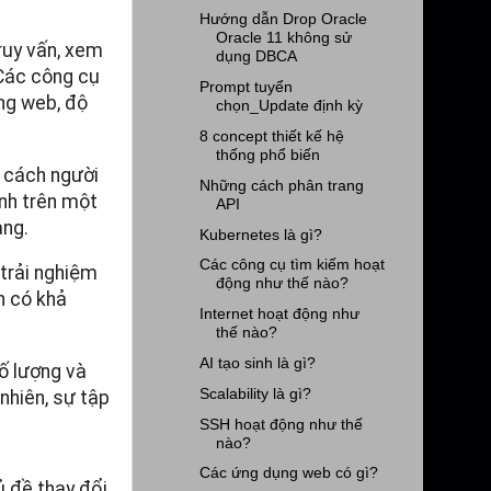
Hướng dẫn Drop Oracle
Oracle 11 không sử
ruy vấn, xem
dụng DBCA
 Các công cụ
Prompt tuyển
ang web, độ
chọn_Update định kỳ
8 concept thiết kế hệ
thống phổ biến
h cách người
Những cách phân trang
ành trên một
API
ang.
Kubernetes là gì?
Các công cụ tìm kiếm hoạt
 trải nghiệm
động như thế nào?
n có khả
Internet hoạt động như
thế nào?
AI tạo sinh là gì?
ố lượng và
Scalability là gì?
nhiên, sự tập
SSH hoạt động như thế
nào?
Các ứng dụng web có gì?
ủ đề thay đổi