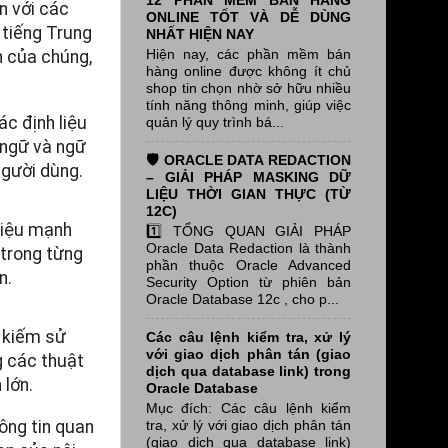
12 PHẦN MỀM BÁN HÀNG
n với các
ONLINE TỐT VÀ DỄ DÙNG
 tiếng Trung
NHẤT HIỆN NAY
Hiện nay, các phần mềm bán
n của chúng,
hàng online được không ít chủ
shop tin chọn nhờ sở hữu nhiều
tính năng thông minh, giúp việc
c định liệu
quản lý quy trình bá...
 ngữ và ngữ
🛡️ ORACLE DATA REDACTION
người dùng.
– GIẢI PHÁP MASKING DỮ
LIỆU THỜI GIAN THỰC (TỪ
12C)
 liệu mạnh
1️⃣ TỔNG QUAN GIẢI PHÁP
Oracle Data Redaction là thành
 trong từng
phần thuộc Oracle Advanced
n.
Security Option từ phiên bản
Oracle Database 12c , cho p...
m kiếm sử
Các câu lệnh kiểm tra, xử lý
với giao dịch phân tán (giao
g các thuật
dịch qua database link) trong
 lớn.
Oracle Database
Mục đích: Các câu lệnh kiểm
hông tin quan
tra, xử lý với giao dịch phân tán
(giao dịch qua database link)