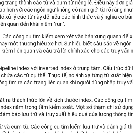
ng trang thành các từ và cụm từ riêng lẻ. Điều này đơn giả
p hơn với các ngôn ngữ không có ranh giới từ rõ ràng như
 xử lý các từ này để hiểu các hình thức và ý nghĩa cơ bả
liên quan đến khái niệm "run".
u. Các công cụ tìm kiếm xem xét văn bản xung quanh để xá
 hay một thương hiệu xe hơi. Sự hiểu biết sâu sắc về ngôn
kiếm liên quan và câu trả lời chính xác cho các truy vấn 
peline index với inverted index ở trung tâm. Cấu trúc dữ
 chứa các từ cụ thể. Thực tế, nó ánh xạ từng từ xuất hiện
óng tìm ra các trang liên quan khi người dùng nhập truy vấ
 đặt ra thách thức lớn về kích thước index. Các công cụ tì
 index nằm trong tầm kiểm soát. Một số thậm chí sử dụn
đảm bảo lưu trữ và truy xuất hiệu quả của lượng thông tin
 từ và cụm từ. Các công cụ tìm kiếm lưu trữ và đánh giá t