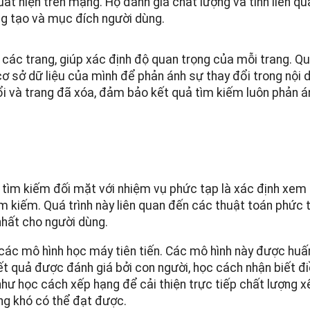
uất hiện trên mạng. Họ đánh giá chất lượng và tính liên qu
ng tạo và mục đích người dùng.
 các trang, giúp xác định độ quan trọng của mỗi trang. Qu
cơ sở dữ liệu của mình để phản ánh sự thay đổi trong nội
đổi và trang đã xóa, đảm bảo kết quả tìm kiếm luôn phản á
 tìm kiếm đối mặt với nhiệm vụ phức tạp là xác định xem 
tìm kiếm. Quá trình này liên quan đến các thuật toán phứ
nhất cho người dùng.
 các mô hình học máy tiên tiến. Các mô hình này được huấn
kết quả được đánh giá bởi con người, học cách nhận biết đi
như học cách xếp hạng để cải thiện trực tiếp chất lượng x
ông khó có thể đạt được.