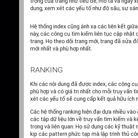
trọng của trang như tiêu đề, mô tả và ngày x
dung, xem xét các yếu tố như độ sâu, sự sá
Hệ thống index cũng ánh xạ các liên kết giữa
này, các công cụ tìm kiếm liên tục cập nhật 
trang. Họ theo dõi trang mới, trang đã sửa 
mới nhất và phù hợp nhất.
RANKING
Khi các nội dung đã được index, các công cụ
phù hợp và có giá trị nhất cho mỗi truy vấn 
xét các yếu tố sẽ cung cấp kết quả hữu ích 
Các hệ thống ranking hiện đại dựa nhiều vào
các tập dữ liệu lớn về truy vấn tìm kiếm và 
trọng và liên quan. Họ sử dụng các kỹ thuật 
kịp các pattern phức tạp mà lập trình thủ c