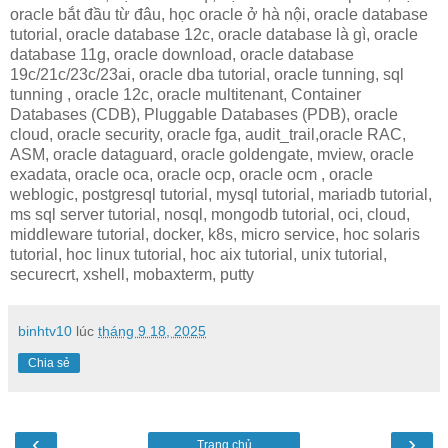
oracle bắt đầu từ đâu, học oracle ở hà nội, oracle database
tutorial, oracle database 12c, oracle database là gì, oracle
database 11g, oracle download, oracle database
19c/21c/23c/23ai, oracle dba tutorial, oracle tunning, sql
tunning , oracle 12c, oracle multitenant, Container
Databases (CDB), Pluggable Databases (PDB), oracle
cloud, oracle security, oracle fga, audit_trail,oracle RAC,
ASM, oracle dataguard, oracle goldengate, mview, oracle
exadata, oracle oca, oracle ocp, oracle ocm , oracle
weblogic, postgresql tutorial, mysql tutorial, mariadb tutorial,
ms sql server tutorial, nosql, mongodb tutorial, oci, cloud,
middleware tutorial, docker, k8s, micro service, hoc solaris
tutorial, hoc linux tutorial, hoc aix tutorial, unix tutorial,
securecrt, xshell, mobaxterm, putty
binhtv10
lúc
tháng 9 18, 2025
Chia sẻ
‹
›
Trang chủ