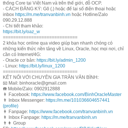
thống Core tại Việt Nam và trên thế giới, đỗ OCP.
- CÁCH ĐĂNG KÝ: Gõ (.) hoặc để lại số điện thoại hoặc
inbox
https://m.me/tranvanbinh.vn
hoặc Hotline/Zalo
090.29.12.888
- Chi tiết tham khảo:
https://bit.ly/oaz_w
=============================
2 khóa học online qua video giúp bạn nhanh chóng có
những kiến thức nền tảng về Linux, Oracle, học mọi nơi, chỉ
cần có Internet/4G:
- Oracle cơ bản:
https://bit.ly/admin_1200
- Linux:
https://bit.ly/linux_1200
=============================
KẾT NỐI VỚI CHUYÊN GIA TRẦN VĂN BÌNH:
📧 Mail: binhoracle@gmail.com
☎️ Mobile/Zalo: 0902912888
👨 Facebook:
https://www.facebook.com/BinhOracleMaster
👨 Inbox Messenger:
https://m.me/101036604657441
(profile)
👨 Fanpage:
https://www.facebook.com/tranvanbinh.vn
👨 Inbox Fanpage:
https://m.me/tranvanbinh.vn
👨👩 Group