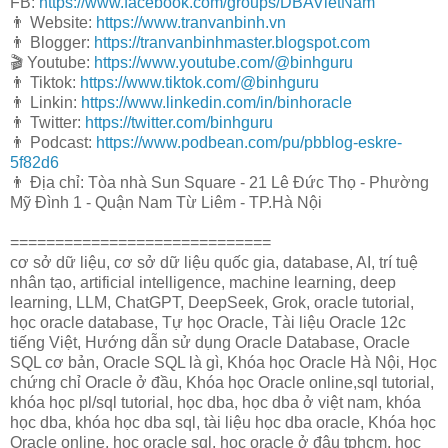
FB:
https://www.facebook.com/groups/DBAVietNam
👨 Website:
https://www.tranvanbinh.vn
👨 Blogger:
https://tranvanbinhmaster.blogspot.com
🎬 Youtube:
https://www.youtube.com/@binhguru
👨 Tiktok:
https://www.tiktok.com/@binhguru
👨 Linkin:
https://www.linkedin.com/in/binhoracle
👨 Twitter:
https://twitter.com/binhguru
👨 Podcast:
https://www.podbean.com/pu/pbblog-eskre-
5f82d6
👨 Địa chỉ: Tòa nhà Sun Square - 21 Lê Đức Thọ - Phường
Mỹ Đình 1 - Quận Nam Từ Liêm - TP.Hà Nội
=============================
cơ sở dữ liệu, cơ sở dữ liệu quốc gia, database, AI, trí tuệ
nhân tạo, artificial intelligence, machine learning, deep
learning, LLM, ChatGPT, DeepSeek, Grok, oracle tutorial,
học oracle database, Tự học Oracle, Tài liệu Oracle 12c
tiếng Việt, Hướng dẫn sử dụng Oracle Database, Oracle
SQL cơ bản, Oracle SQL là gì, Khóa học Oracle Hà Nội, Học
chứng chỉ Oracle ở đầu, Khóa học Oracle online,sql tutorial,
khóa học pl/sql tutorial, học dba, học dba ở việt nam, khóa
học dba, khóa học dba sql, tài liệu học dba oracle, Khóa học
Oracle online, học oracle sql, học oracle ở đâu tphcm, học