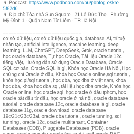
👨 Podcast:
https://www.podbean.com/pu/pbblog-eskre-
5f82d6
👨 Địa chỉ: Tòa nhà Sun Square - 21 Lê Đức Thọ - Phường
Mỹ Đình 1 - Quận Nam Từ Liêm - TP.Hà Nội
=============================
cơ sở dữ liệu, cơ sở dữ liệu quốc gia, database, AI, trí tuệ
nhân tạo, artificial intelligence, machine learning, deep
learning, LLM, ChatGPT, DeepSeek, Grok, oracle tutorial,
học oracle database, Tự học Oracle, Tài liệu Oracle 12c
tiếng Việt, Hướng dẫn sử dụng Oracle Database, Oracle
SQL cơ bản, Oracle SQL là gì, Khóa học Oracle Hà Nội, Học
chứng chỉ Oracle ở đầu, Khóa học Oracle online,sql tutorial,
khóa học pl/sql tutorial, học dba, học dba ở việt nam, khóa
học dba, khóa học dba sql, tài liệu học dba oracle, Khóa học
Oracle online, học oracle sql, học oracle ở đâu tphcm, học
oracle bắt đầu từ đâu, học oracle ở hà nội, oracle database
tutorial, oracle database 12c, oracle database là gì, oracle
database 11g, oracle download, oracle database
19c/21c/23c/23ai, oracle dba tutorial, oracle tunning, sql
tunning , oracle 12c, oracle multitenant, Container
Databases (CDB), Pluggable Databases (PDB), oracle