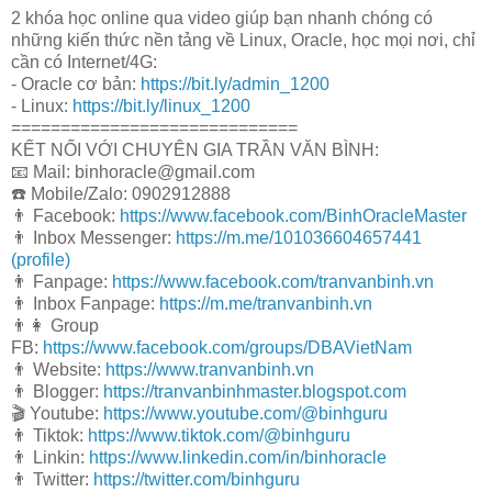
2 khóa học online qua video giúp bạn nhanh chóng có
những kiến thức nền tảng về Linux, Oracle, học mọi nơi, chỉ
cần có Internet/4G:
- Oracle cơ bản:
https://bit.ly/admin_1200
- Linux:
https://bit.ly/linux_1200
=============================
KẾT NỐI VỚI CHUYÊN GIA TRẦN VĂN BÌNH:
📧 Mail: binhoracle@gmail.com
☎️ Mobile/Zalo: 0902912888
👨 Facebook:
https://www.facebook.com/BinhOracleMaster
👨 Inbox Messenger:
https://m.me/101036604657441
(profile)
👨 Fanpage:
https://www.facebook.com/tranvanbinh.vn
👨 Inbox Fanpage:
https://m.me/tranvanbinh.vn
👨👩 Group
FB:
https://www.facebook.com/groups/DBAVietNam
👨 Website:
https://www.tranvanbinh.vn
👨 Blogger:
https://tranvanbinhmaster.blogspot.com
🎬 Youtube:
https://www.youtube.com/@binhguru
👨 Tiktok:
https://www.tiktok.com/@binhguru
👨 Linkin:
https://www.linkedin.com/in/binhoracle
👨 Twitter:
https://twitter.com/binhguru