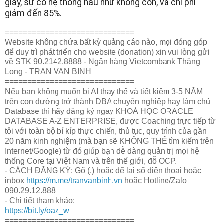
giây, sự cố hệ thống hầu như không còn, và chi phí
giảm đến 85%.
=============================
Website không chứa bất kỳ quảng cáo nào, mọi đóng góp
để duy trì phát triển cho website (donation) xin vui lòng gửi
về STK 90.2142.8888 - Ngân hàng Vietcombank Thăng
Long - TRAN VAN BINH
=============================
Nếu bạn không muốn bị AI thay thế và tiết kiệm 3-5 NĂM
trên con đường trở thành DBA chuyên nghiệp hay làm chủ
Database thì hãy đăng ký ngay KHOÁ HỌC ORACLE
DATABASE A-Z ENTERPRISE, được Coaching trực tiếp từ
tôi với toàn bộ bí kíp thực chiến, thủ tục, quy trình của gần
20 năm kinh nghiệm (mà bạn sẽ KHÔNG THỂ tìm kiếm trên
Internet/Google) từ đó giúp bạn dễ dàng quản trị mọi hệ
thống Core tại Việt Nam và trên thế giới, đỗ OCP.
- CÁCH ĐĂNG KÝ: Gõ (.) hoặc để lại số điện thoại hoặc
inbox
https://m.me/tranvanbinh.vn
hoặc Hotline/Zalo
090.29.12.888
- Chi tiết tham khảo:
https://bit.ly/oaz_w
=============================