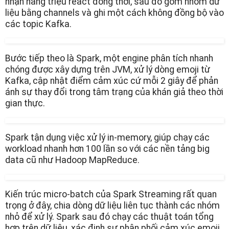
nhận hàng triệu react đồng thời, sau đó gom nhóm dữ
liệu bằng channels và ghi một cách không đồng bộ vào
các topic Kafka.
Bước tiếp theo là Spark, một engine phân tích nhanh
chóng được xây dựng trên JVM, xử lý dòng emoji từ
Kafka, cập nhật điểm cảm xúc cứ mỗi 2 giây để phản
ánh sự thay đổi trong tâm trạng của khán giả theo thời
gian thực.
Spark tận dụng việc xử lý in-memory, giúp chạy các
workload nhanh hơn 100 lần so với các nền tảng big
data cũ như Hadoop MapReduce.
Kiến trúc micro-batch của Spark Streaming rất quan
trọng ở đây, chia dòng dữ liệu liên tục thành các nhóm
nhỏ để xử lý. Spark sau đó chạy các thuật toán tổng
hợp trên dữ liệu, xác định sự phân phối cảm xúc emoji