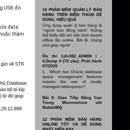
ng USB đó.
10 PHẦN MỀM QUẢN LÝ BÁN
HÀNG TRÊN ĐIỆN THOẠI DỄ
DÙNG, HIỆU QUẢ
Ứng dụng quản lý bán hàng là
hứa data
“người bạn đồng hành” không
B hoặc thậm
thể thiếu đối với việc kinh doanh
offline lẫn online. Bởi lẽ, chúng
vừa giúp người ...
Ôn thi 1z0-082_ADMIN I -
4.Dump 4 (72 câu)_Phát hành
g gửi về STK
07/2025
1 . Which two Oracle database
space management features
require the use of locally
 chủ Database
managed tablespaces?
n bộ bí kíp
) từ đó giúp
Bài 6: Giao Tiếp Nâng Cao
Trong Microserivce với
RabbitMQ
.29.12.888
12 PHẦN MỀM BÁN HÀNG
ONLINE TỐT VÀ DỄ DÙNG
NHẤT HIỆN NAY