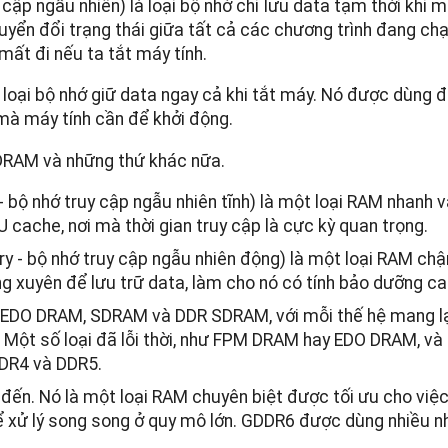
p ngẫu nhiên) là loại bộ nhớ chỉ lưu data tạm thời khi m
huyển đổi trạng thái giữa tất cả các chương trình đang chạ
mất đi nếu ta tắt máy tính.
loại bộ nhớ giữ data ngay cả khi tắt máy. Nó được dùng đ
mà máy tính cần để khởi động.
DRAM và những thứ khác nữa.
 nhớ truy cập ngẫu nhiên tĩnh) là một loại RAM nhanh và
cache, nơi mà thời gian truy cập là cực kỳ quan trọng.
 bộ nhớ truy cập ngẫu nhiên động) là một loại RAM chậ
 xuyên để lưu trữ data, làm cho nó có tính bảo dưỡng ca
 EDO DRAM, SDRAM và DDR SDRAM, với mỗi thế hệ mang lạ
 Một số loại đã lỗi thời, như FPM DRAM hay EDO DRAM, và 
DDR4 và DDR5.
n. Nó là một loại RAM chuyên biệt được tối ưu cho việc
ể xử lý song song ở quy mô lớn. GDDR6 được dùng nhiều nh