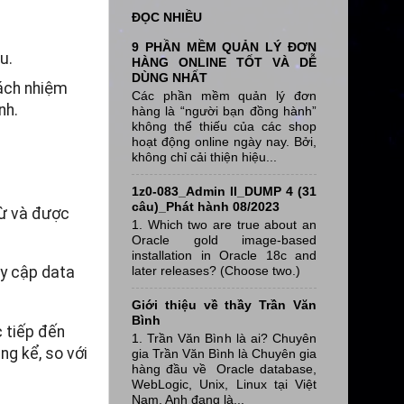
ĐỌC NHIỀU
9 PHẦN MỀM QUẢN LÝ ĐƠN
u.
HÀNG ONLINE TỐT VÀ DỄ
DÙNG NHẤT
rách nhiệm
Các phần mềm quản lý đơn
nh.
hàng là “người bạn đồng hành”
không thể thiếu của các shop
hoạt động online ngày nay. Bởi,
không chỉ cải thiện hiệu...
1z0-083_Admin II_DUMP 4 (31
câu)_Phát hành 08/2023
từ và được
1. Which two are true about an
Oracle gold image-based
installation in Oracle 18c and
later releases? (Choose two.)
uy cập data
Giới thiệu về thầy Trần Văn
Bình
 tiếp đến
1. Trần Văn Bình là ai? Chuyên
ng kể, so với
gia Trần Văn Bình là Chuyên gia
hàng đầu về Oracle database,
WebLogic, Unix, Linux tại Việt
Nam, Anh đang là...