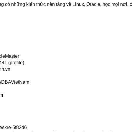
g có những kiến thức nền tảng về Linux, Oracle, học mọi nơi, c
cleMaster
41 (profile)
nh.vn
ps/DBAVietNam
om
eskre-5f82d6