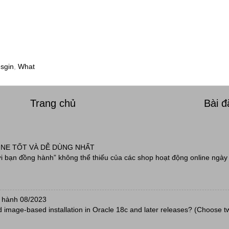
sgin
,
What
Trang chủ
Bài 
INE TỐT VÀ DỄ DÙNG NHẤT
 bạn đồng hành” không thể thiếu của các shop hoạt động online ngày 
 hành 08/2023
d image-based installation in Oracle 18c and later releases? (Choose t