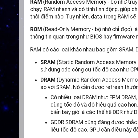
RAM
(Random Access Memory - bộ nhớ truy cậ
chạy. RAM nhanh và có tính linh động, giúp c
thời điểm nào. Tuy nhiên, data trong RAM sẽ 
ROM
(Read-Only Memory - bộ nhớ chỉ đọc) là 
thông tin quan trọng như BIOS hay firmware 
RAM có các loại khác nhau bao gồm SRAM, 
SRAM
(Static Random Access Memory - bộ
sử dụng các công cụ tốc độ cao như CPU 
DRAM
(Dynamic Random Access Memory -
so với SRAM. Nó cần được refresh thường
Có nhiều loại DRAM như: FPM DRAM,
dùng tốc độ và độ hiệu quả cao hơn.
biến bây giờ là các thế hệ DDR như 
GDDR SDRAM cũng đàng được nhắc đế
liệu tốc độ cao. GPU cần điều này đ