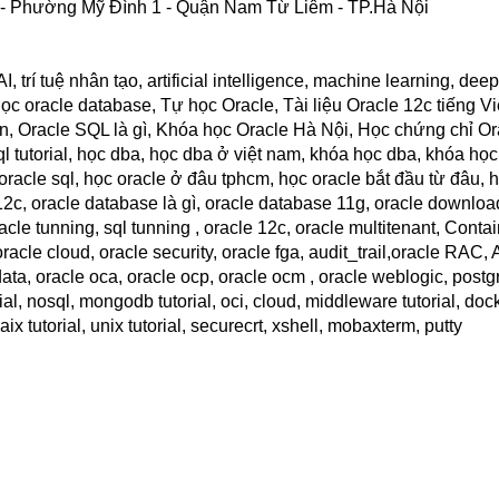
ọ - Phường Mỹ Đình 1 - Quận Nam Từ Liêm - TP.Hà Nội
, trí tuệ nhân tạo, artificial intelligence, machine learning, deep
ọc oracle database, Tự học Oracle, Tài liệu Oracle 12c tiếng V
, Oracle SQL là gì, Khóa học Oracle Hà Nội, Học chứng chỉ Or
ql tutorial, học dba, học dba ở việt nam, khóa học dba, khóa học 
oracle sql, học oracle ở đâu tphcm, học oracle bắt đầu từ đâu, 
 12c, oracle database là gì, oracle database 11g, oracle downloa
acle tunning, sql tunning , oracle 12c, oracle multitenant, Conta
le cloud, oracle security, oracle fga, audit_trail,oracle RAC,
a, oracle oca, oracle ocp, oracle ocm , oracle weblogic, postgre
rial, nosql, mongodb tutorial, oci, cloud, middleware tutorial, doc
 aix tutorial, unix tutorial, securecrt, xshell, mobaxterm, putty