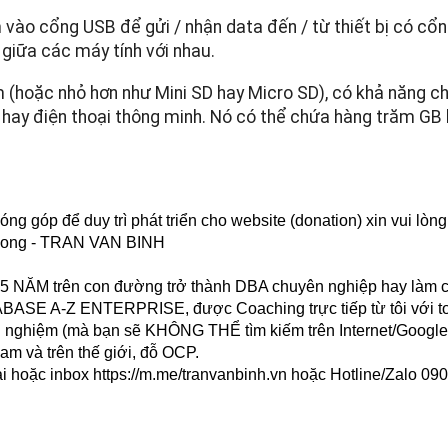
 vào cổng USB để gửi / nhận data đến / từ thiết bị có cổ
giữa các máy tính với nhau.
m (hoặc nhỏ hơn như Mini SD hay Micro SD), có khả năng c
 hay điện thoại thông minh. Nó có thể chứa hàng trăm G
g góp để duy trì phát triển cho website (donation) xin vui lòn
 Long - TRAN VAN BINH
 3-5 NĂM trên con đường trở thành DBA chuyên nghiệp hay làm
SE A-Z ENTERPRISE, được Coaching trực tiếp từ tôi với toà
inh nghiệm (mà bạn sẽ KHÔNG THỂ tìm kiếm trên Internet/Google
am và trên thế giới, đỗ OCP.
ại hoặc inbox
https://m.me/tranvanbinh.vn
hoặc Hotline/Zalo 090