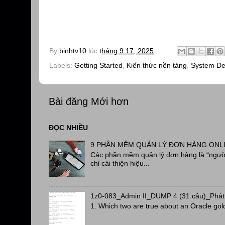
By
binhtv10
lúc
tháng 9 17, 2025
Labels:
Getting Started
,
Kiến thức nền tảng
,
System De
Bài đăng Mới hơn
ĐỌC NHIỀU
9 PHẦN MỀM QUẢN LÝ ĐƠN HÀNG ONL
Các phần mềm quản lý đơn hàng là “người
chỉ cải thiện hiệu...
1z0-083_Admin II_DUMP 4 (31 câu)_Phát
1. Which two are true about an Oracle gol