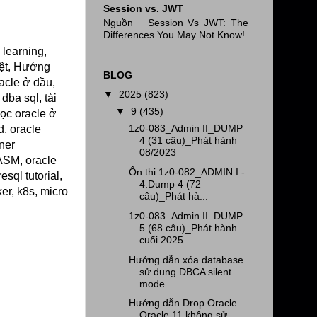
Session vs. JWT
Nguồn Session Vs JWT: The
Differences You May Not Know!
 learning,
iệt, Hướng
BLOG
acle ở đầu,
▼
2025
(823)
dba sql, tài
▼
9
(435)
học oracle ở
1z0-083_Admin II_DUMP
d, oracle
4 (31 câu)_Phát hành
iner
08/2023
 ASM, oracle
Ôn thi 1z0-082_ADMIN I -
sql tutorial,
4.Dump 4 (72
ker, k8s, micro
câu)_Phát hà...
1z0-083_Admin II_DUMP
5 (68 câu)_Phát hành
cuối 2025
Hướng dẫn xóa database
sử dung DBCA silent
mode
Hướng dẫn Drop Oracle
Oracle 11 không sử