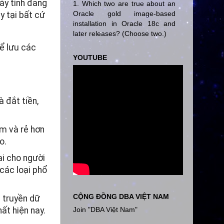
áy tính đang
1. Which two are true about an
Oracle gold image-based
y tại bất cứ
installation in Oracle 18c and
later releases? (Choose two.)
ể lưu các
YOUTUBE
 đắt tiền,
m và rẻ hơn
o.
i cho người
các loại phổ
CỘNG ĐỒNG DBA VIỆT NAM
 truyền dữ
Join "DBA Việt Nam"
ất hiện nay.