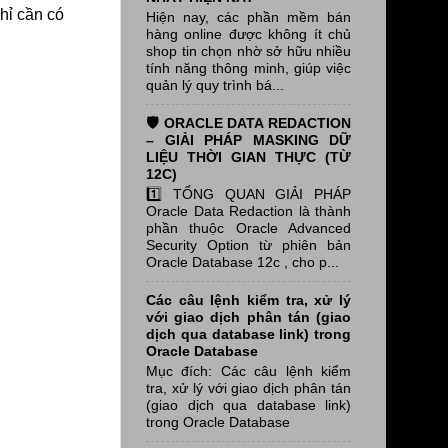
hỉ cần có
Hiện nay, các phần mềm bán
hàng online được không ít chủ
shop tin chọn nhờ sở hữu nhiều
tính năng thông minh, giúp việc
quản lý quy trình bá...
🛡️ ORACLE DATA REDACTION
– GIẢI PHÁP MASKING DỮ
LIỆU THỜI GIAN THỰC (TỪ
12C)
1️⃣ TỔNG QUAN GIẢI PHÁP
Oracle Data Redaction là thành
phần thuộc Oracle Advanced
Security Option từ phiên bản
Oracle Database 12c , cho p...
Các câu lệnh kiểm tra, xử lý
với giao dịch phân tán (giao
dịch qua database link) trong
Oracle Database
Mục đích: Các câu lệnh kiểm
tra, xử lý với giao dịch phân tán
(giao dịch qua database link)
trong Oracle Database