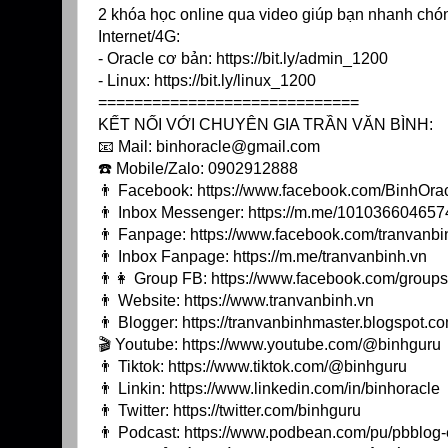
2 khóa học online qua video giúp bạn nhanh chón
Internet/4G:
- Oracle cơ bản:
https://bit.ly/admin_1200
- Linux:
https://bit.ly/linux_1200
=============================
KẾT NỐI VỚI CHUYÊN GIA TRẦN VĂN BÌNH:
📧 Mail: binhoracle@gmail.com
☎️ Mobile/Zalo: 0902912888
👨 Facebook:
https://www.facebook.com/BinhOra
👨 Inbox Messenger:
https://m.me/1010366046574
👨 Fanpage:
https://www.facebook.com/tranvanbi
👨 Inbox Fanpage:
https://m.me/tranvanbinh.vn
👨👩 Group FB:
https://www.facebook.com/grou
👨 Website:
https://www.tranvanbinh.vn
👨 Blogger:
https://tranvanbinhmaster.blogspot.c
🎬 Youtube:
https://www.youtube.com/@binhguru
👨 Tiktok:
https://www.tiktok.com/@binhguru
👨 Linkin:
https://www.linkedin.com/in/binhoracle
👨 Twitter:
https://twitter.com/binhguru
👨 Podcast:
https://www.podbean.com/pu/pbblog-