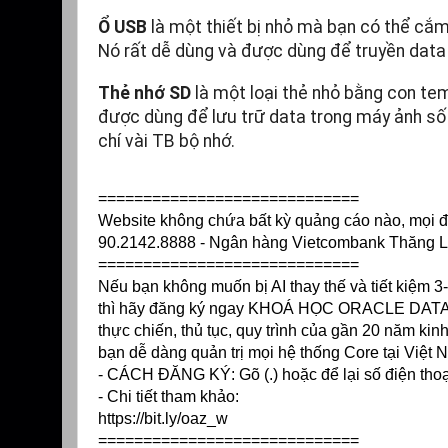
Ổ USB
là một thiết bị nhỏ mà bạn có thể cắm
Nó rất dễ dùng và được dùng để truyền data 
Thẻ nhớ SD
là một loại thẻ nhỏ bằng con te
được dùng để lưu trữ data trong máy ảnh số
chí vài TB bộ nhớ.
=============================
Website không chứa bất kỳ quảng cáo nào, mọi đón
90.2142.8888 - Ngân hàng Vietcombank Thăng
=============================
Nếu bạn không muốn bị AI thay thế và tiết kiệm
thì hãy đăng ký ngay KHOÁ HỌC ORACLE DATABA
thực chiến, thủ tục, quy trình của gần 20 năm k
bạn dễ dàng quản trị mọi hệ thống Core tại Việt N
- CÁCH ĐĂNG KÝ: Gõ (.) hoặc để lại số điện tho
- Chi tiết tham khảo:
https://bit.ly/oaz_w
=============================