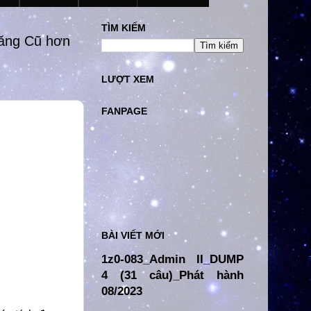
TÌM KIẾM
đăng Cũ hơn
LƯỢT XEM
FANPAGE
BÀI VIẾT MỚI
1z0-083_Admin II_DUMP
4 (31 câu)_Phát hành
08/2023