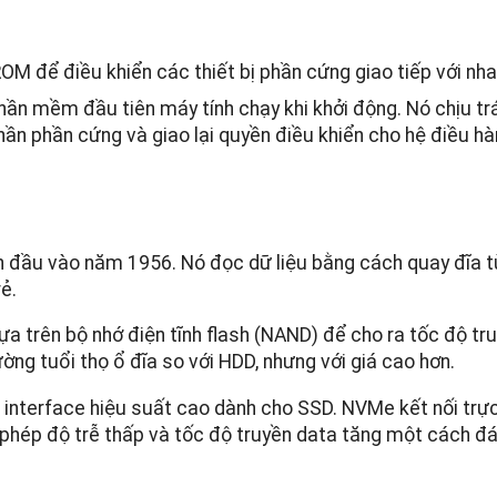
M để điều khiển các thiết bị phần cứng giao tiếp với nha
hần mềm đầu tiên máy tính chạy khi khởi động. Nó chịu t
hần phần cứng và giao lại quyền điều khiển cho hệ điều hà
ần đầu vào năm 1956. Nó đọc dữ liệu bằng cách quay đĩa 
rẻ.
ựa trên bộ nhớ điện tĩnh flash (NAND) để cho ra tốc độ tr
ờng tuổi thọ ổ đĩa so với HDD, nhưng với giá cao hơn.
 interface hiệu suất cao dành cho SSD. NVMe kết nối trực
 phép độ trễ thấp và tốc độ truyền data tăng một cách đá