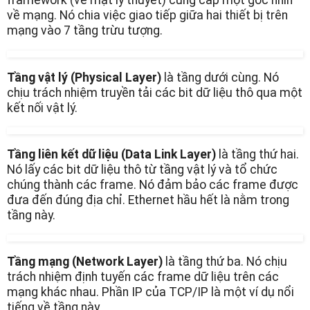
framework (về mặt lý thuyết) cung cấp một góc nhìn
về mạng. Nó chia việc giao tiếp giữa hai thiết bị trên
mạng vào 7 tầng trừu tượng.
Tầng vật lý (Physical Layer)
là tầng dưới cùng. Nó
chịu trách nhiệm truyền tải các bit dữ liệu thô qua một
kết nối vật lý.
Tầng liên kết dữ liệu (Data Link Layer)
là tầng thứ hai.
Nó lấy các bit dữ liệu thô từ tầng vật lý và tổ chức
chúng thành các frame. Nó đảm bảo các frame được
đưa đến đúng địa chỉ. Ethernet hầu hết là nằm trong
tầng này.
Tầng mạng (Network Layer)
là tầng thứ ba. Nó chịu
trách nhiệm định tuyến các frame dữ liệu trên các
mạng khác nhau. Phần IP của TCP/IP là một ví dụ nổi
tiếng về tầng này.