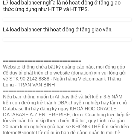
L7 load balancer nghĩa là nó hoạt động ở tầng giao
thức ứng dụng như HTTP và HTTPS.
L4 load balancer thì hoạt động ở tầng giao vận.
=============================
Website không chứa bất kỳ quảng cáo nào, mọi đóng góp
để duy trì phát triển cho website (donation) xin vui lòng gửi
về STK 90.2142.8888 - Ngân hàng Vietcombank Thăng
Long - TRAN VAN BINH
=============================
Nếu bạn không muốn bị AI thay thế và tiết kiệm 3-5 NĂM
trên con đường trở thành DBA chuyên nghiệp hay làm chủ
Database thì hãy đăng ký ngay KHOÁ HỌC ORACLE
DATABASE A-Z ENTERPRISE, được Coaching trực tiếp từ
tôi với toàn bộ bí kíp thực chiến, thủ tục, quy trình của gần
20 năm kinh nghiệm (mà bạn sẽ KHÔNG THỂ tìm kiếm trên
Internet/Google) từ đó giúp bạn dễ dàng quản trị mọi hệ