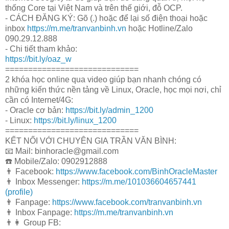
thống Core tại Việt Nam và trên thế giới, đỗ OCP.
- CÁCH ĐĂNG KÝ: Gõ (.) hoặc để lại số điện thoại hoặc
inbox
https://m.me/tranvanbinh.vn
hoặc Hotline/Zalo
090.29.12.888
- Chi tiết tham khảo:
https://bit.ly/oaz_w
=============================
2 khóa học online qua video giúp bạn nhanh chóng có
những kiến thức nền tảng về Linux, Oracle, học mọi nơi, chỉ
cần có Internet/4G:
- Oracle cơ bản:
https://bit.ly/admin_1200
- Linux:
https://bit.ly/linux_1200
=============================
KẾT NỐI VỚI CHUYÊN GIA TRẦN VĂN BÌNH:
📧 Mail: binhoracle@gmail.com
☎️ Mobile/Zalo: 0902912888
👨 Facebook:
https://www.facebook.com/BinhOracleMaster
👨 Inbox Messenger:
https://m.me/101036604657441
(profile)
👨 Fanpage:
https://www.facebook.com/tranvanbinh.vn
👨 Inbox Fanpage:
https://m.me/tranvanbinh.vn
👨👩 Group FB: