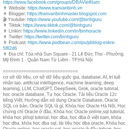
https://www.facebook.com/groups/DBAVietNam
👨 Website:
https://www.tranvanbinh.vn
👨 Blogger:
https://tranvanbinhmaster.blogspot.com
🎬 Youtube:
https://www.youtube.com/@binhguru
👨 Tiktok:
https://www.tiktok.com/@binhguru
👨 Linkin:
https://www.linkedin.com/in/binhoracle
👨 Twitter:
https://twitter.com/binhguru
👨 Podcast:
https://www.podbean.com/pu/pbblog-eskre-
5f82d6
👨 Địa chỉ: Tòa nhà Sun Square - 21 Lê Đức Thọ - Phường
Mỹ Đình 1 - Quận Nam Từ Liêm - TP.Hà Nội
=============================
cơ sở dữ liệu, cơ sở dữ liệu quốc gia, database, AI, trí tuệ
nhân tạo, artificial intelligence, machine learning, deep
learning, LLM, ChatGPT, DeepSeek, Grok, oracle tutorial,
học oracle database, Tự học Oracle, Tài liệu Oracle 12c
tiếng Việt, Hướng dẫn sử dụng Oracle Database, Oracle
SQL cơ bản, Oracle SQL là gì, Khóa học Oracle Hà Nội, Học
chứng chỉ Oracle ở đầu, Khóa học Oracle online,sql tutorial,
khóa học pl/sql tutorial, học dba, học dba ở việt nam, khóa
học dba, khóa học dba sql, tài liệu học dba oracle, Khóa học
Oracle online, học oracle sql, học oracle ở đâu tphcm, học